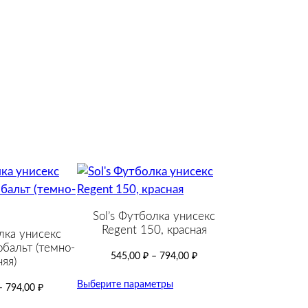
Sol’s Футболка унисекс
Regent 150, красная
лка унисекс
обальт (темно-
545,00
₽
–
794,00
₽
яя)
Выберите параметры
–
794,00
₽