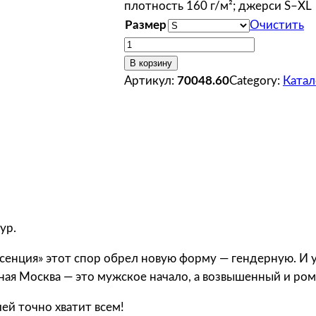
плотность 160 г/м²; джерси S–XL
Размер
Очистить
К
о
В корзину
л
Артикул:
70048.60
Category:
Катал
и
ч
е
с
т
в
о
т
ур.
о
сенция» этот спор обрел новую форму — гендерную. И у
в
чная Москва — это мужское начало, а возвышенный и ро
а
р
ией точно хватит всем!