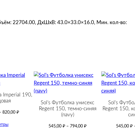
Объём: 22704.00, ДxШxВ: 43.0×33.0×16.0, Мин. кол-во:
 Imperial 190,
овая
Sol’s Футболка унисекс
Sol’s Футбо
Regent 150, темно-синяя
Regent 150, к
–
820,00
₽
(navy)
син
етры
545,00
₽
–
794,00
₽
545,00
₽