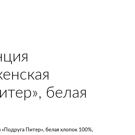
нция
женская
итер», белая
 «Подруга Питер», белая хлопок 100%,