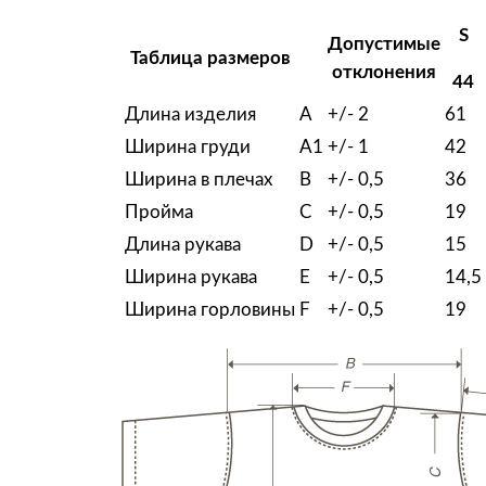
S
Допустимые
Таблица размеров
отклонения
44
Длина изделия
A
+/- 2
61
Ширина груди
A1
+/- 1
42
Ширина в плечах
B
+/- 0,5
36
Пройма
C
+/- 0,5
19
Длина рукава
D
+/- 0,5
15
Ширина рукава
E
+/- 0,5
14,5
Ширина горловины
F
+/- 0,5
19