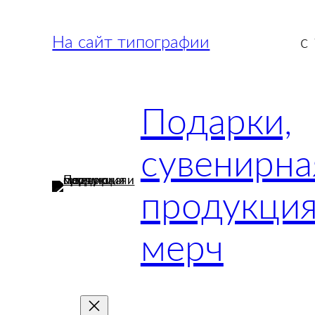
Перейти
к
На сайт типографии
с
содержимому
Подарки,
сувенирна
продукция
мерч