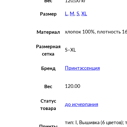
Вес
120,00 кг
L
,
M
,
S
,
XL
Размер
хлопок 100%, плотность 16
Материал
Размерная
S–XL
сетка
Принтэссенция
Бренд
120.00
Вес
Статус
до исчерпания
товара
тип: I, Вышивка (6 цветов);
Принты