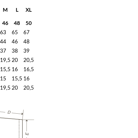
а
П
M
L
XL
р
46
48
50
и
63
65
67
н
т
44
46
48
э
37
38
39
с
19,5
20
20,5
с
15,5
16
16,5
е
15
15,5
16
н
19,5
20
20,5
ц
и
я
Ф
у
т
б