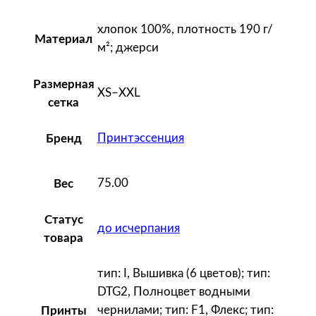
e
хлопок 100%, плотность 190 г/
t
Материал
м²; джерси
u
c
Размерная
c
XS–XXL
сетка
i
,
Принтэссенция
Бренд
ч
е
р
75.00
Вес
н
а
Статус
до исчерпания
я
товара
тип: I, Вышивка (6 цветов); тип:
DTG2, Полноцвет водными
чернилами; тип: F1, Флекс; тип:
Принты