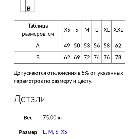
т
э
с
с
Таблица
XS
S
M
L
XL
XXL
е
размеров, см
н
A
49
50
53
56
58
62
ц
и
B
62
69
72
74
76
78
я
Допускаются отклонения в 5% от указанных
Ф
параметров по размеру и цвету.
у
т
Детали
б
о
л
Вес
75,00 кг
к
а
L
,
M
,
S
,
XS
Размер
L