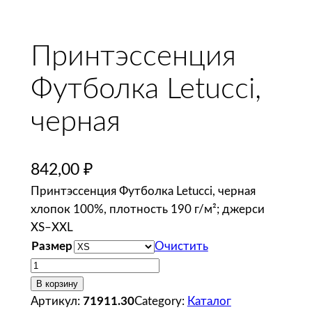
Принтэссенция
Футболка Letucci,
черная
842,00
₽
Принтэссенция Футболка Letucci, черная
хлопок 100%, плотность 190 г/м²; джерси
XS–XXL
Размер
Очистить
К
о
В корзину
л
Артикул:
71911.30
Category:
Каталог