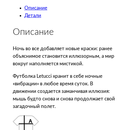
и
Описание
ч
Детали
е
с
Описание
т
в
о
Ночь во все добавляет новые краски: ранее
т
объяснимое становится иллюзорным, а мир
о
вокруг наполняется мистикой.
в
Футболка Letucci хранит в себе ночные
а
«вибрации» в любое время суток. В
р
движении создается заманчивая иллюзия:
а
мышь будто снова и снова продолжает свой
П
загадочный полет.
р
и
н