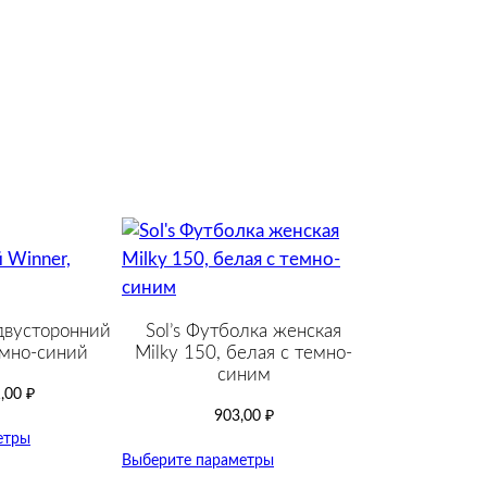
двусторонний
Sol’s Футболка женская
емно-синий
Milky 150, белая с темно-
cиним
,00
₽
903,00
₽
етры
Выберите параметры