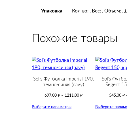
Кол-во: , Вес: , Объём: ,
Упаковка
Похожие товары
Sol’s Футболка Imperial 190,
Sol’s Футбо
темно-синяя (navy)
Regent 15
697,00
₽
–
1211,00
₽
545,00
₽
Выберите параметры
Выберите парам