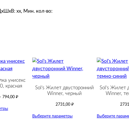
о
р
 ДxШxВ: xx, Мин. кол-во:
о
б
к
а
R
a
p
t
u
лка унисекс
r
0, красная
Sol’s Жилет двусторонний
Sol’s Жилет 
e
Winner, черный
Winner, т
–
794,00
₽
д
2731,00
₽
2731
л
етры
я
Выберите параметры
Выберите парам
а
к