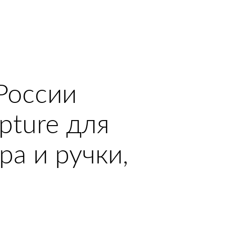
России
pture для
ра и ручки,