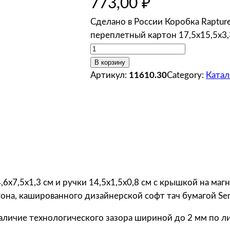
773,00
₽
Сделано в России Коробка Rapture
переплетный картон 17,5х15,5х3,
К
о
В корзину
л
Артикул:
11610.30
Category:
Катал
и
ч
е
с
т
в
о
т
,6х7,5х1,3 см и ручки 14,5х1,5х0,8 см с крышкой на м
о
она, кашированного дизайнерской софт тач бумагой Sen
в
аличие технологического зазора шириной до 2 мм по л
а