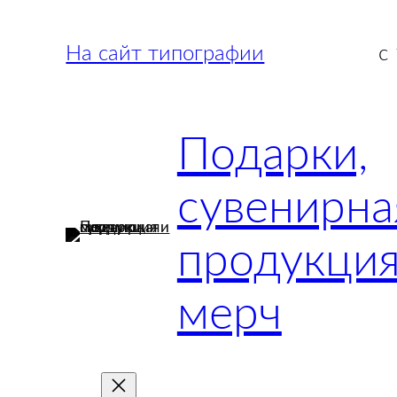
Перейти
к
На сайт типографии
с
содержимому
Подарки,
сувенирна
продукция
мерч