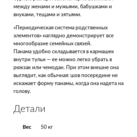
м
между женами и мужьями, бабушками и
а
внуками, тещами и зятьями.
с
к
«Периодическая система родственных
л
элементов» наглядно демонстрирует все
а
многообразие семейных связей.
д
Панама удобно складывается в кармашек
н
внутри тульи — ее можно легко убрать в
а
рюкзак или чемодан. При этом внешне она
я
выглядит, как обычная: шов посередине не
«
искажает форму панамы, когда она надета на
М
голову.
а
м
Детали
и
й
Вес
50 кг
»
,