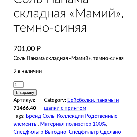
складная «Мамий»,
темно-синяя
701,00
₽
Соль Панама складная «Мамий», темно-синяя
9 в наличии
К
о
В корзину
л
Артикул:
Category:
Бейсболки, панамы и
и
71466.40
шапки с принтом
ч
Tags:
Бренд Соль
, 
Коллекции Родственные
е
элементы
, 
Материал полиэстер 100%
, 
с
Спецфильтр Выгодно
, 
Спецфильтр Сделано