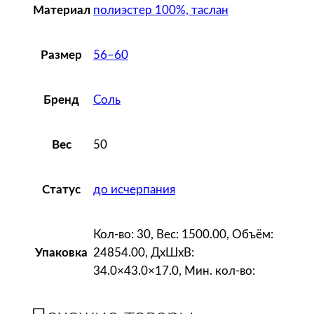
полиэстер 100%, таслан
Материал
т
е
м
56–60
Размер
н
о
Соль
Бренд
-
с
и
50
Вес
н
я
до исчерпания
Статус
я
Кол-во: 30, Вес: 1500.00, Объём:
24854.00, ДxШxВ:
Упаковка
34.0×43.0×17.0, Мин. кол-во: