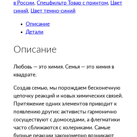
т
в России
, 
Спецфильтр Товар с принтом
, 
Цвет
в
синий
, 
Цвет темно-синий
о
Описание
т
Детали
о
в
Описание
а
р
а
Любовь — это химия. Семья — это химия в
С
квадрате.
о
Создав семью, мы порождаем бесконечную
л
цепочку реакций и новых химических связей.
ь
Притяжение одних элементов приводит к
П
появлению других: активисты гармонично
а
сосуществуют с домоседами, а флегматики
н
часто сближаются с холериками. Самые
а
бурные реакции закономерно возникают