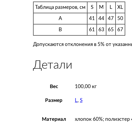
Таблица размеров, см
S
M
L
XL
A
41
44
47
50
B
61
63
65
67
Допускаются отклонения в 5% от указанны
Детали
Вес
100,00 кг
L
,
S
Размер
хлопок 60%; полиэстер 
Материал