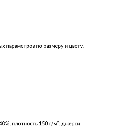
л
ь
Ф
у
т
б
х параметров по размеру и цвету.
о
л
к
а
ж
е
н
с
к
а
40%, плотность 150 г/м²; джерси
я