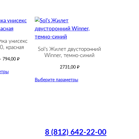
лка унисекс
0, красная
Sol’s Жилет двусторонний
Winner, темно-синий
–
794,00
₽
2731,00
₽
етры
Выберите параметры
8 (812) 642-22-00