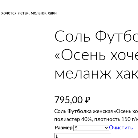
хочется лета», меланж хаки
Соль Футбо
«Осень хоче
меланж ха
795,00
₽
Соль Футболка женская «Осень хо
полиэстер 40%, плотность 150 г/
Размер
Очистить
К