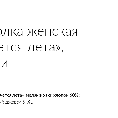
лка женская
тся лета»,
ки
чется лета», меланж хаки хлопок 60%;
м²; джерси S–XL