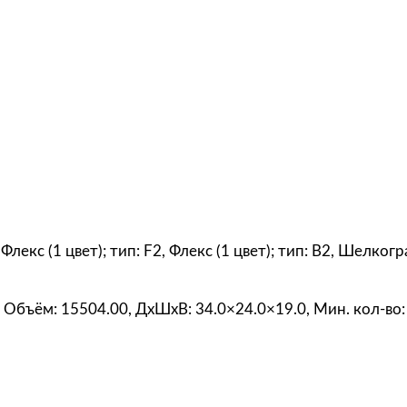
«
О
с
е
н
ь
х
о
ч
е
т
 Флекс (1 цвет); тип: F2, Флекс (1 цвет); тип: B2, Шелког
с
я
0, Объём: 15504.00, ДxШxВ: 34.0×24.0×19.0, Мин. кол-во:
л
е
т
а