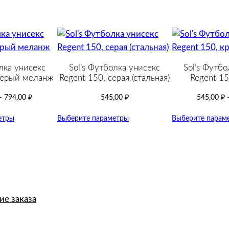
»
,
м
е
л
а
лка унисекс
Sol’s Футболка унисекс
Sol’s Футбо
серый меланж
Regent 150, серая (стальная)
Regent 15
н
ж
–
794,00
₽
545,00
₽
545,00
₽
х
етры
Выберите параметры
Выберите парам
а
к
и
е заказа