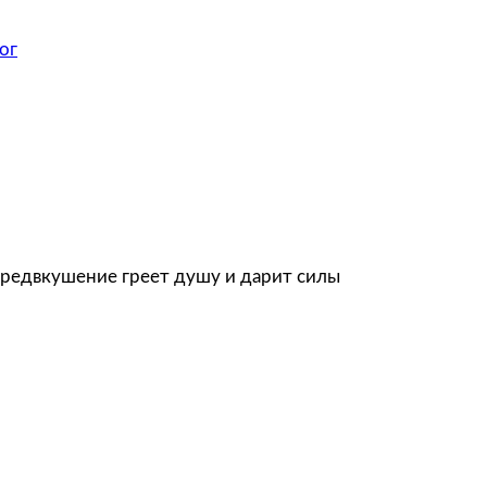
ог
 предвкушение греет душу и дарит силы