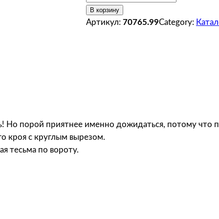
о
В корзину
л
Артикул:
70765.99
Category:
Катал
и
ч
е
с
т
в
о
т
ень! Но порой приятнее именно дожидаться, потому что
о
о кроя с круглым вырезом.
в
я тесьма по вороту.
а
р
а
С
о