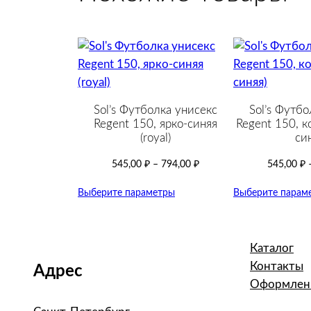
Sol’s Футболка унисекс
Sol’s Футбо
Regent 150, ярко-синяя
Regent 150, к
(royal)
син
545,00
₽
–
794,00
₽
545,00
₽
Выберите параметры
Выберите парам
Каталог
Контакты
Адрес
Оформлени