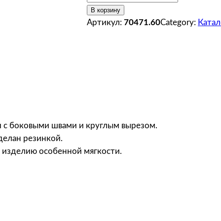
о
В корзину
л
Артикул:
70471.60
Category:
Катал
и
ч
е
с
т
в
о
т
 c боковыми швами и круглым вырезом.
о
делан резинкой.
в
 изделию особенной мягкости.
а
р
а
С
о