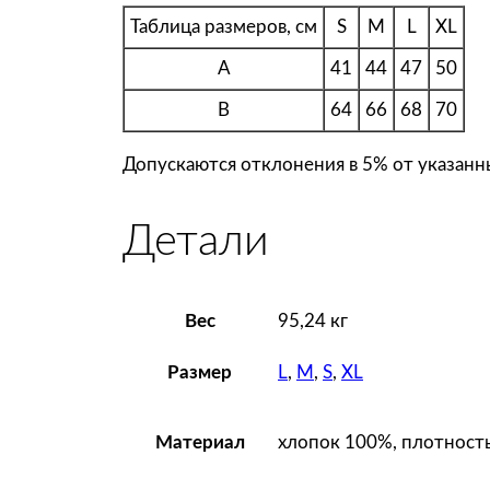
Таблица размеров, см
S
M
L
XL
A
41
44
47
50
B
64
66
68
70
Допускаются отклонения в 5% от указанны
Детали
Вес
95,24 кг
L
,
M
,
S
,
XL
Размер
хлопок 100%, плотность
Материал