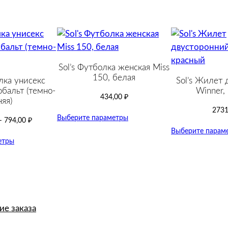
»
,
б
е
л
а
Sol’s Футболка женская Miss
150, белая
я
лка унисекс
Sol’s Жилет 
обальт (темно-
Winner,
434,00
₽
яя)
2731
Выберите параметры
–
794,00
₽
Выберите парам
етры
е заказа