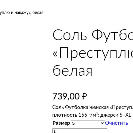
уплю и накажу», белая
Соль Футбо
«Преступлю
белая
739,00
₽
Соль Футболка женская «Преступл
плотность 155 г/м²; джерси S–XL
Размер
Очистить
К