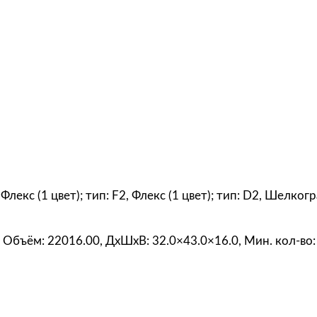
«
П
р
е
с
т
у
п
л
ю
и
, Флекс (1 цвет); тип: F2, Флекс (1 цвет); тип: D2, Шелко
н
а
0, Объём: 22016.00, ДxШxВ: 32.0×43.0×16.0, Мин. кол-во:
к
а
ж
у