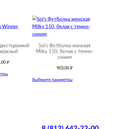
двусторонний
Sol’s Футболка женская
 красный
Milky 150, белая с темно-
cиним
,00
₽
903,00
₽
етры
Выберите параметры
8 (812) 642-22-00