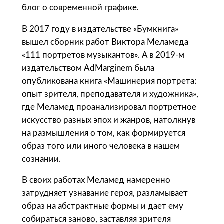
блог о современной графике.
A
u
В 2017 году в издательстве «Бумкнига»
t
вышел сборник работ Виктора Меламеда
h
«111 портретов музыкантов». А в 2019-м
o
издательством AdMarginem была
r
опубликована книга «Машинерия портрета:
'
опыт зрителя, преподавателя и художника»,
s
где Меламед проанализировал портретное
Ф
искусство разных эпох и жанров, натолкнув
у
на размышления о том, как формируется
т
образ того или иного человека в нашем
б
сознании.
о
л
В своих работах Меламед намеренно
к
затрудняет узнавание героя, разламывает
а
образ на абстрактные формы и дает ему
ж
собираться заново, заставляя зрителя