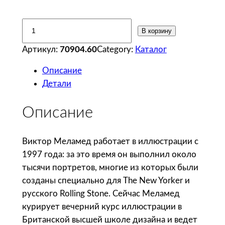
К
В корзину
о
Артикул:
70904.60
Category:
Каталог
л
и
Описание
ч
Детали
е
с
Описание
т
в
Виктор Меламед работает в иллюстрации с
о
1997 года: за это время он выполнил около
т
тысячи портретов, многие из которых были
о
созданы специально для The New Yorker и
в
русского Rolling Stone. Сейчас Меламед
а
курирует вечерний курс иллюстрации в
р
Британской высшей школе дизайна и ведет
а