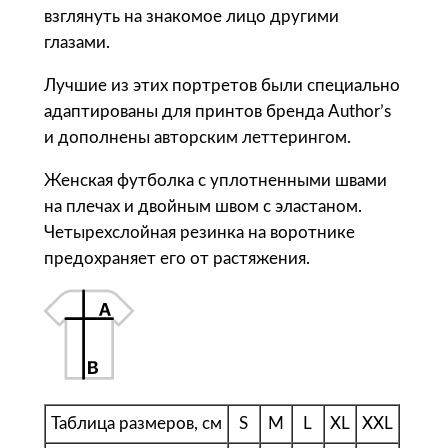
е
взглянуть на знакомое лицо другими
н
глазами.
с
Лучшие из этих портретов были специально
к
адаптированы для принтов бренда Author’s
а
и дополнены авторским леттерингом.
я
«
Женская футболка с уплотненными швами
М
на плечах и двойным швом с эластаном.
е
Четырехслойная резинка на воротнике
л
предохраняет его от растяжения.
а
м
е
д
.
B
Таблица размеров, см
S
M
L
XL
XXL
j