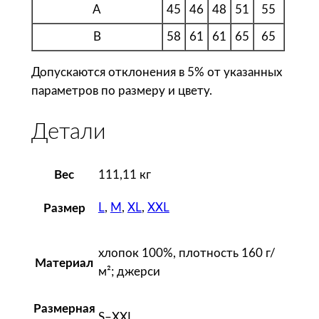
o
A
45
46
48
51
55
r
B
58
61
61
65
65
k
»
Допускаются отклонения в 5% от указанных
,
параметров по размеру и цвету.
б
е
Детали
л
а
я
Вес
111,11 кг
L
,
M
,
XL
,
XXL
Размер
хлопок 100%, плотность 160 г/
Материал
м²; джерси
Размерная
S–XXL