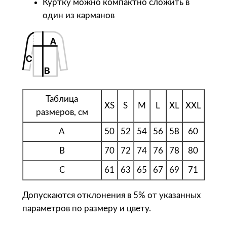
а
Куртку можно компактно сложить в
B
один из карманов
N
C
В
е
т
р
Таблица
XS
S
M
L
XL
XXL
о
размеров, см
в
A
50
52
54
56
58
60
к
а
B
70
72
74
76
78
80
ж
C
61
63
65
67
69
71
е
н
Допускаются отклонения в 5% от указанных
с
параметров по размеру и цвету.
к
а