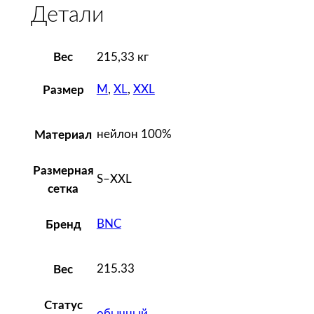
Детали
я
S
i
Вес
215,33 кг
r
o
M
,
XL
,
XXL
Размер
c
c
нейлон 100%
Материал
o
о
Размерная
S–XXL
р
сетка
а
н
BNC
Бренд
ж
е
215.33
Вес
в
а
Статус
я
обычный