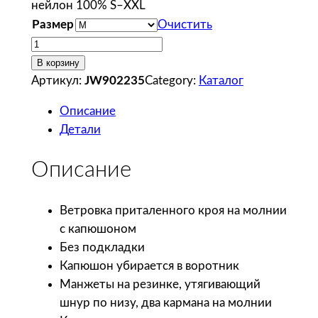
нейлон 100% S–XXL
Размер
Очистить
К
о
В корзину
л
Артикул:
JW902235
Category:
Каталог
и
Описание
ч
Детали
е
с
Описание
т
в
о
Ветровка приталенного кроя на молнии
т
с капюшоном
о
Без подкладки
в
Капюшон убирается в воротник
а
Манжеты на резинке, утягивающий
р
шнур по низу, два кармана на молнии