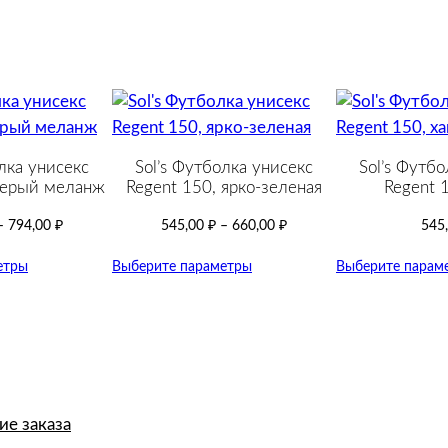
лка унисекс
Sol’s Футболка унисекс
Sol’s Футбо
серый меланж
Regent 150, ярко-зеленая
Regent 1
–
794,00
₽
545,00
₽
–
660,00
₽
545
етры
Выберите параметры
Выберите парам
е заказа