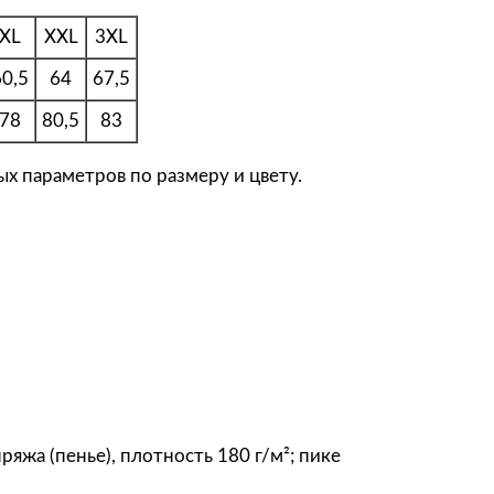
у
б
XL
XXL
3XL
а
60,5
64
67,5
ш
к
78
80,5
83
а
х параметров по размеру и цвету.
п
о
л
о
S
a
f
r
a
n
ряжа (пенье), плотность 180 г/м²; пике
з
е