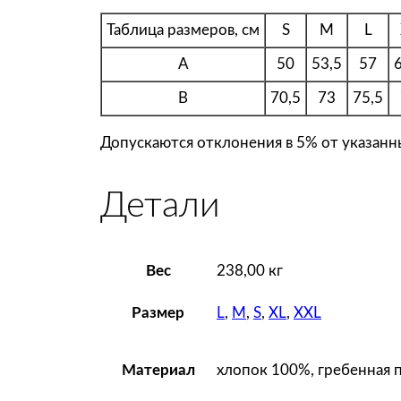
Таблица размеров, см
S
M
L
A
50
53,5
57
B
70,5
73
75,5
Допускаются отклонения в 5% от указанны
Детали
Вес
238,00 кг
L
,
M
,
S
,
XL
,
XXL
Размер
хлопок 100%, гребенная п
Материал