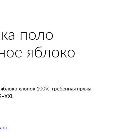
ка поло
еное яблоко
 яблоко хлопок 100%, гребенная пряжа
 S–XXL
лог