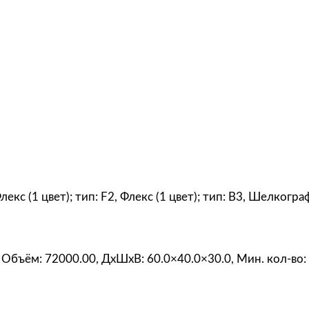
л
е
н
о
е
я
б
л
о
к
о
Флекс (1 цвет); тип: F2, Флекс (1 цвет); тип: B3, Шелког
, Объём: 72000.00, ДxШxВ: 60.0×40.0×30.0, Мин. кол-во: