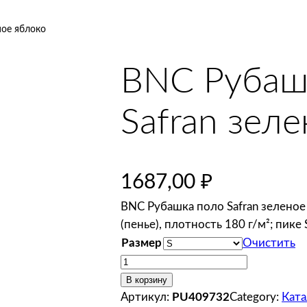
ное яблоко
BNC Рубаш
Safran зел
1687,00
₽
BNC Рубашка поло Safran зеленое
(пенье), плотность 180 г/м²; пике
Размер
Очистить
К
о
В корзину
л
Артикул:
PU409732
Category:
Ката