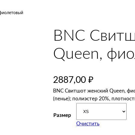
 фиолетовый
BNC Свитш
Queen, фи
2887,00
₽
BNC Свитшот женский Queen, фио
(пенье); полиэстер 20%, плотност
Размер
Очистить