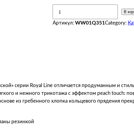
К
В кор
о
Артикул:
WW01Q351
Category:
Ка
л
и
ч
е
с
т
в
о
кой» серии Royal Line отличается продуманным и стил
т
гкого и нежного трикотажа с эффектом peach touch: п
о
основе из гребенного хлопка кольцевого прядения прек
в
а
р
ланы резинкой
а
B