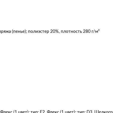
u
e
e
n
,
ряжа (пенье); полиэстер 20%, плотность 280 г/м²
ф
и
о
л
е
т
о
в
ы
й
, Флекс (1 цвет); тип: F2, Флекс (1 цвет); тип: D3, Шелко