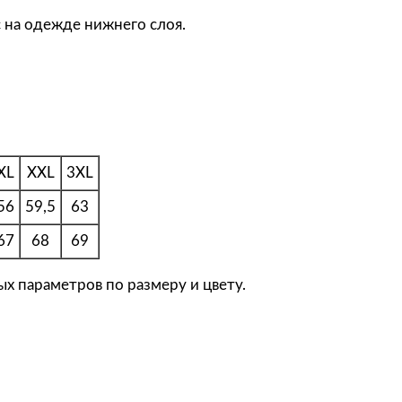
N
с на одежде нижнего слоя.
C
С
в
и
т
ш
XL
XXL
3XL
о
т
56
59,5
63
ж
67
68
69
е
н
х параметров по размеру и цвету.
с
к
и
й
Q