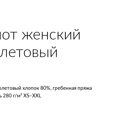
от женский
олетовый
летовый хлопок 80%, гребенная пряжа
ь 280 г/м² XS–XXL