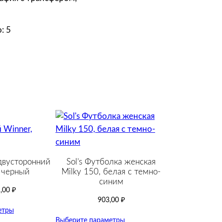
: 5
двусторонний
Sol’s Футболка женская
 черный
Milky 150, белая с темно-
cиним
,00
₽
903,00
₽
етры
Выберите параметры