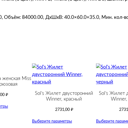
00, Объём: 84000.00, ДxШxВ: 40.0×60.0×35.0, Мин. кол-во
а женская Miss
рюзовая
Sol’s Жилет двусторонний
Sol’s Жилет 
,00
₽
Winner, красный
Winner,
етры
2731,00
₽
2731
Выберите параметры
Выберите парам