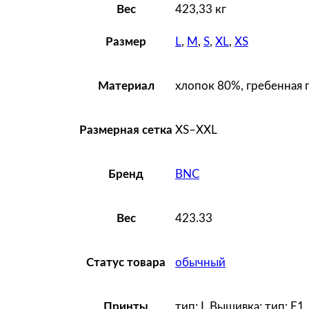
Вес
423,33 кг
L
,
M
,
S
,
XL
,
XS
Размер
хлопок 80%, гребенная п
Материал
XS–XXL
Размерная сетка
BNC
Бренд
423.33
Вес
обычный
Статус товара
тип: I, Вышивка; тип: F1
Принты