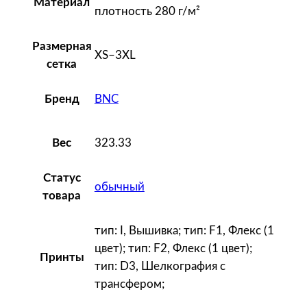
Материал
плотность 280 г/м²
р
н
Размерная
ы
XS–3XL
сетка
й
BNC
Бренд
323.33
Вес
Статус
обычный
товара
тип: I, Вышивка; тип: F1, Флекс (1
цвет); тип: F2, Флекс (1 цвет);
Принты
тип: D3, Шелкография с
трансфером;