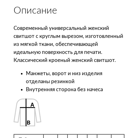
с
Описание
т
в
о
Современный универсальный женский
т
свитшот с круглым вырезом, изготовленный
о
из мягкой ткани, обеспечивающей
в
идеальную поверхность для печати.
а
Классический кроеный женский свитшот.
р
Манжеты, ворот и низ изделия
а
отделаны резинкой
B
Внутренняя сторона без начеса
N
C
С
в
и
т