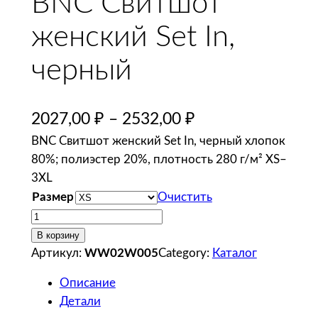
BNC Свитшот
женский Set In,
черный
2027,00
₽
–
2532,00
₽
BNC Свитшот женский Set In, черный хлопок
80%; полиэстер 20%, плотность 280 г/м² XS–
3XL
Размер
Очистить
К
о
В корзину
л
Артикул:
WW02W005
Category:
Каталог
и
Описание
ч
Детали
е