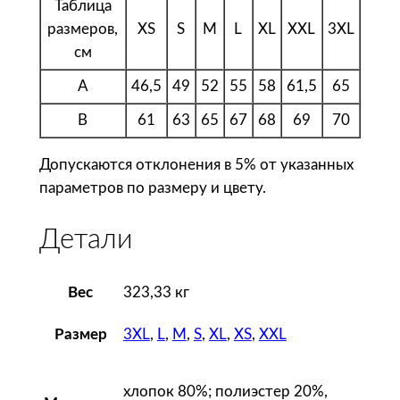
ш
Таблица
о
размеров,
XS
S
M
L
XL
XXL
3XL
т
см
ж
A
46,5
49
52
55
58
61,5
65
е
B
61
63
65
67
68
69
70
н
с
Допускаются отклонения в 5% от указанных
к
параметров по размеру и цвету.
и
й
Детали
S
e
t
Вес
323,33 кг
I
n
3XL
,
L
,
M
,
S
,
XL
,
XS
,
XXL
Размер
,
ч
хлопок 80%; полиэстер 20%,
е