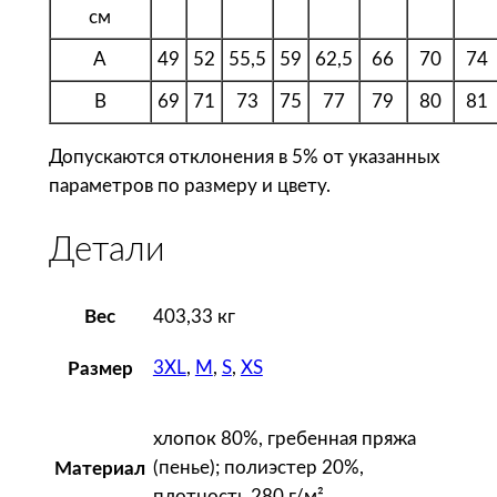
см
i
n
A
49
52
55,5
59
62,5
66
70
74
g
B
69
71
73
75
77
79
80
81
,
ф
Допускаются отклонения в 5% от указанных
и
параметров по размеру и цвету.
о
л
Детали
е
т
о
Вес
403,33 кг
в
3XL
,
M
,
S
,
XS
Размер
ы
й
хлопок 80%, гребенная пряжа
(пенье); полиэстер 20%,
Материал
плотность 280 г/м²