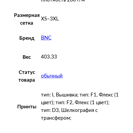
Размерная
XS–3XL
сетка
BNC
Бренд
403.33
Вес
Статус
обычный
товара
тип: I, Вышивка; тип: F1, Флекс (1
цвет); тип: F2, Флекс (1 цвет);
Принты
тип: D3, Шелкография с
трансфером;