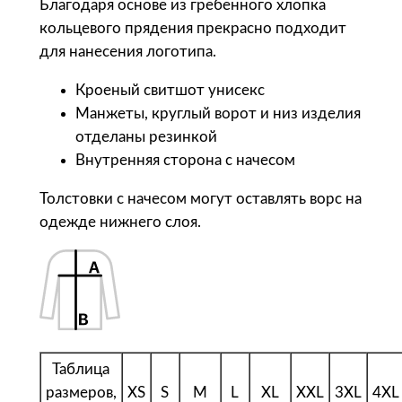
B
Благодаря основе из гребенного хлопка
N
кольцевого прядения прекрасно подходит
C
для нанесения логотипа.
С
Кроеный свитшот унисекс
в
Манжеты, круглый ворот и низ изделия
и
отделаны резинкой
т
Внутренняя сторона с начесом
ш
о
Толстовки с начесом могут оставлять ворс на
т
одежде нижнего слоя.
у
н
и
с
е
к
Таблица
с
размеров,
XS
S
M
L
XL
XXL
3XL
4XL
K