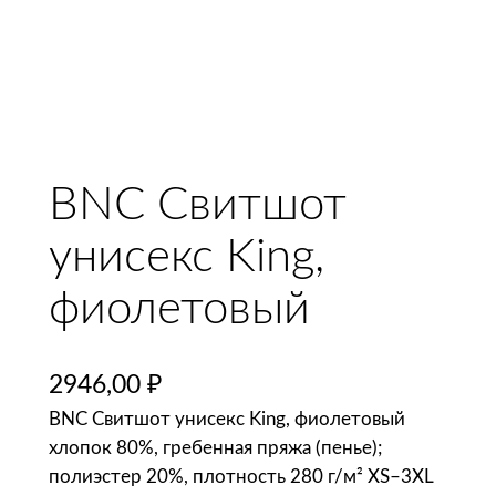
BNC Свитшот
унисекс King,
фиолетовый
2946,00
₽
BNC Свитшот унисекс King, фиолетовый
хлопок 80%, гребенная пряжа (пенье);
полиэстер 20%, плотность 280 г/м² XS–3XL