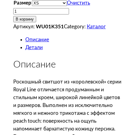
Размер
Очистить
К
о
В корзину
л
Артикул:
WU01K351
Category:
Каталог
и
Описание
ч
Детали
е
с
Описание
т
в
о
Роскошный свитшот из «королевской» серии
т
Royal Line отличается продуманным и
о
стильным кроем, широкой линейкой цветов
в
и размеров. Выполнен из исключительно
а
мягкого и нежного трикотажа с эффектом
р
peach touch: поверхность на ощупь
а
напоминает бархатистую кожицу персика.