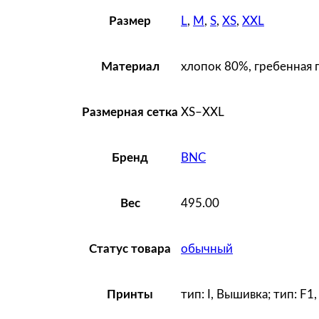
L
,
M
,
S
,
XS
,
XXL
Размер
хлопок 80%, гребенная п
Материал
XS–XXL
Размерная сетка
BNC
Бренд
495.00
Вес
обычный
Статус товара
тип: I, Вышивка; тип: F1
Принты