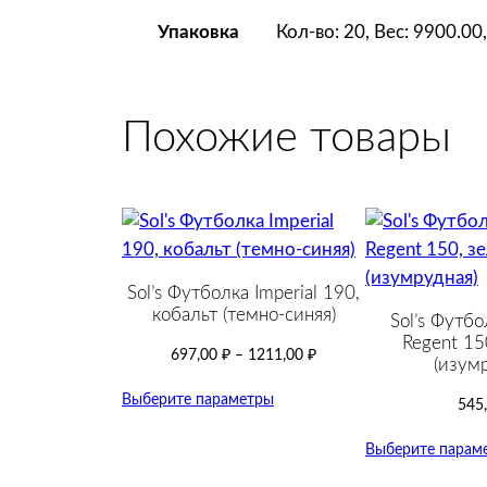
Кол-во: 20, Вес: 9900.0
Упаковка
Похожие товары
Sol’s Футболка Imperial 190,
кобальт (темно-синяя)
Sol’s Футбо
Regent 15
697,00
₽
–
1211,00
₽
(изумр
Выберите параметры
545
Выберите парам