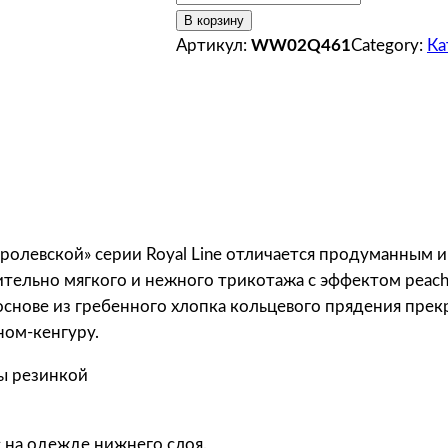
о
В корзину
л
Артикул:
WW02Q461
Category:
Ка
и
ч
е
с
т
в
о
т
оролевской» серии Royal Line отличается продуманным
о
ительно мягкого и нежного трикотажа с эффектом peach
в
основе из гребенного хлопка кольцевого прядения прек
а
ном-кенгуру.
р
ны резинкой
а
B
N
с на одежде нижнего слоя.