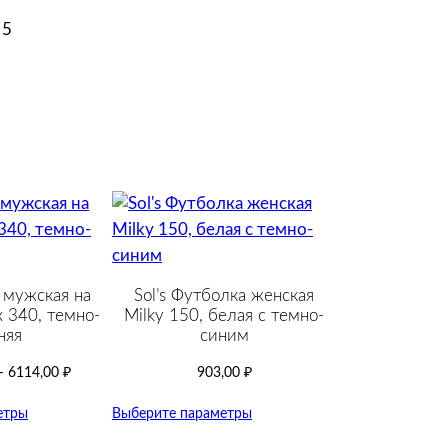
 5
а мужская на
Sol’s Футболка женская
 340, темно-
Milky 150, белая с темно-
няя
cиним
–
6114,00
₽
903,00
₽
етры
Выберите параметры