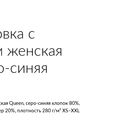
вка с
 женская
о-синяя
ая Queen, серо-синяя хлопок 80%,
ер 20%, плотность 280 г/м² XS–XXL