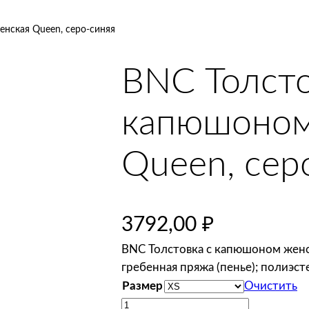
нская Queen, серо-синяя
BNC Толсто
капюшоном
Queen, сер
3792,00
₽
BNC Толстовка с капюшоном женск
гребенная пряжа (пенье); полиэст
Размер
Очистить
К