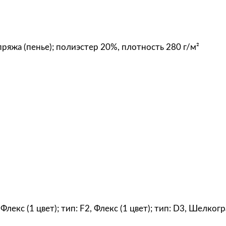
н
о
м
ж
ряжа (пенье); полиэстер 20%, плотность 280 г/м²
е
н
с
к
а
я
Q
u
e
e
n
,
, Флекс (1 цвет); тип: F2, Флекс (1 цвет); тип: D3, Шелко
с