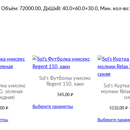
е
р
0, Объём: 72000.00, ДxШxВ: 40.0×60.0×30.0, Мин. кол-во:
о
-
с
и
н
я
я
Sol’s Футболка унисекс
Regent 150, хаки
лка унисекс
Sol’s Куртк
0, зеленая
молнии Relax
545,00
₽
удная)
си
Выберите параметры
,00
₽
5132,00
₽
етры
Выберите парам