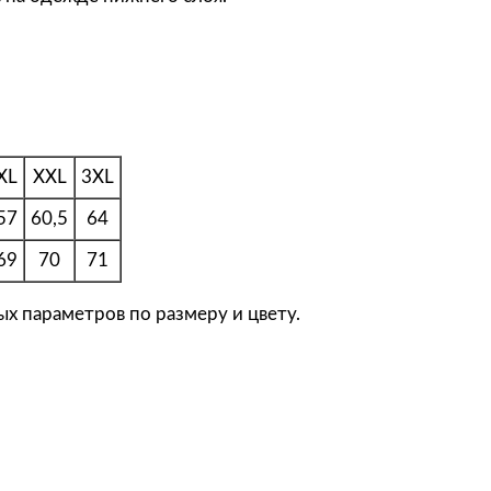
C
Т
о
л
с
т
XL
XXL
3XL
о
в
57
60,5
64
к
69
70
71
а
с
х параметров по размеру и цвету.
к
а
п
ю
ш
о