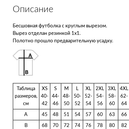
с
Описание
т
в
о
Бесшовная футболка с круглым вырезом.
т
Вырез отделан резинкой 1х1.
о
Полотно прошло предварительную усадку.
в
а
р
а
B
N
Таблица
XS
S
M
L
XL
2XL
3XL
4XL
C
размеров,
40-
44-
48-
50-
52-
54-
58-
62-
Ф
см
42
46
50
52
54
56
60
64
у
A
45
48
51
54
57
60
63
66
т
б
B
68
70
72
74
76
78
80
82