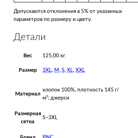
о
л
Допускаются отклонения в 5% от указанных
к
параметров по размеру и цвету.
а
м
Детали
у
ж
Вес
125,00 кг
с
к
3XL
,
M
,
S
,
XL
,
XXL
Размер
а
я
E
хлопок 100%, плотность 145 г/
Материал
1
м²; джерси
5
0
Размерная
S–3XL
,
сетка
з
BNC
Бренд
е