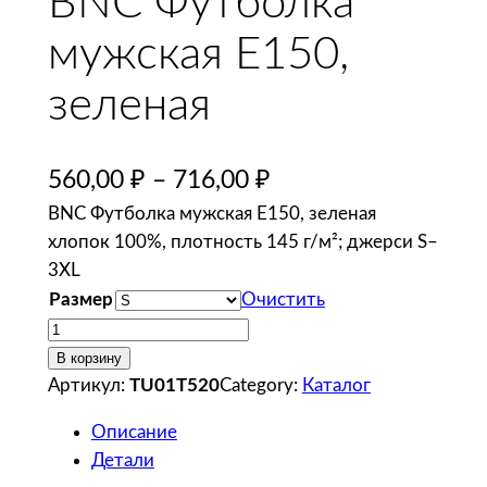
BNC Футболка
мужская E150,
зеленая
560,00
₽
–
716,00
₽
BNC Футболка мужская E150, зеленая
хлопок 100%, плотность 145 г/м²; джерси S–
3XL
Размер
Очистить
К
о
В корзину
л
Артикул:
TU01T520
Category:
Каталог
и
Описание
ч
Детали
е