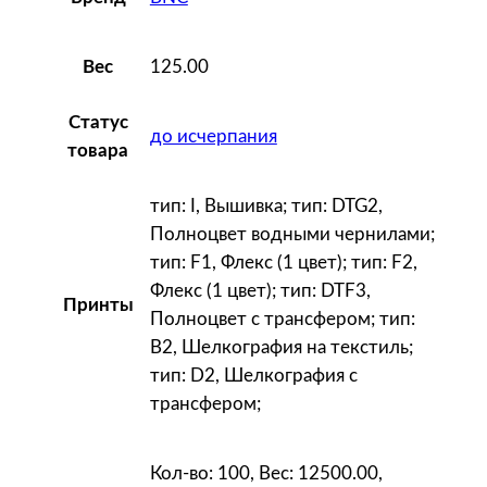
л
е
125.00
Вес
н
а
Статус
до исчерпания
я
товара
тип: I, Вышивка; тип: DTG2,
Полноцвет водными чернилами;
тип: F1, Флекс (1 цвет); тип: F2,
Флекс (1 цвет); тип: DTF3,
Принты
Полноцвет с трансфером; тип:
B2, Шелкография на текстиль;
тип: D2, Шелкография с
трансфером;
Кол-во: 100, Вес: 12500.00,