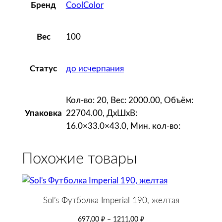
,
CoolColor
Бренд
г
о
100
Вес
л
у
б
до исчерпания
Статус
о
й
Кол-во: 20, Вес: 2000.00, Объём:
м
22704.00, ДxШxВ:
Упаковка
е
16.0×33.0×43.0, Мин. кол-во:
л
а
Похожие товары
н
ж
Sol’s Футболка Imperial 190, желтая
697,00
₽
–
1211,00
₽