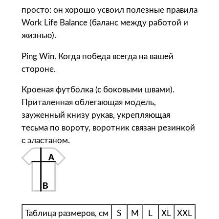
r
просто: он хорошо усвоил полезные правила
Ф
Work Life Balance (баланс между работой и
у
жизнью).
т
Ping Win. Когда победа всегда на вашей
б
стороне.
о
л
Кроеная футболка (с боковыми швами).
к
Приталенная облегающая модель,
а
зауженный книзу рукав, укрепляющая
м
тесьма по вороту, воротник связан резинкой
у
с эластаном.
ж
с
к
а
я
п
Таблица размеров, см
S
M
L
XL
XXL