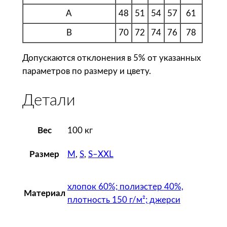
р
A
48
51
54
57
61
и
т
B
70
72
74
76
78
а
Допускаются отклонения в 5% от указанных
л
параметров по размеру и цвету.
е
н
Детали
н
а
я
Вес
100 кг
P
i
M
,
S
,
S–XXL
Размер
n
g
хлопок 60%; полиэстер 40%,
W
Материал
плотность 150 г/м²; джерси
i
n