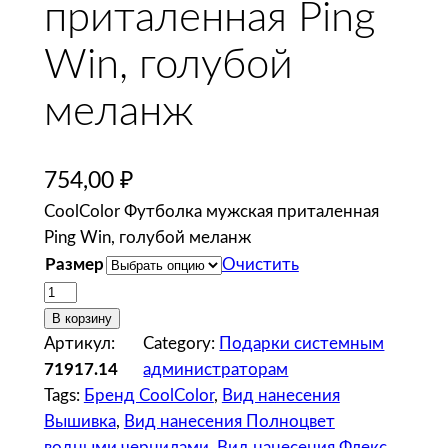
приталенная Ping
Win, голубой
меланж
754,00
₽
CoolColor Футболка мужская приталенная
Ping Win, голубой меланж
Размер
Очистить
К
о
В корзину
л
Артикул:
Category:
Подарки системным
и
71917.14
администраторам
ч
Tags:
Бренд CoolColor
, 
Вид нанесения
е
Вышивка
, 
Вид нанесения Полноцвет
с
водными чернилами
, 
Вид нанесения Флекс
, 