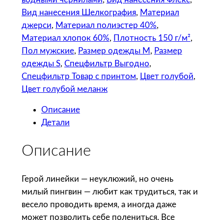
т
Вид нанесения Шелкография
, 
Материал
в
джерси
, 
Материал полиэстер 40%
, 
о
Материал хлопок 60%
, 
Плотность 150 г/м²
, 
т
Пол мужские
, 
Размер одежды M
, 
Размер
о
одежды S
, 
Спецфильтр Выгодно
, 
в
Спецфильтр Товар с принтом
, 
Цвет голубой
, 
а
Цвет голубой меланж
р
Описание
а
Детали
C
o
Описание
o
l
C
Герой линейки — неуклюжий, но очень
o
милый пингвин — любит как трудиться, так и
l
весело проводить время, а иногда даже
o
может позволить себе полениться. Все