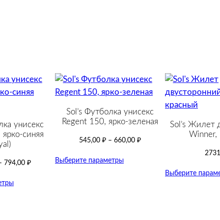
A
l
b
a
t
r
o
s
s
Sol’s Футболка унисекс
,
Regent 150, ярко-зеленая
лка унисекс
Sol’s Жилет 
т
 ярко-синяя
Winner,
545,00
₽
–
660,00
₽
е
yal)
2731
м
Выберите параметры
–
794,00
₽
н
Выберите парам
о
етры
-
с
и