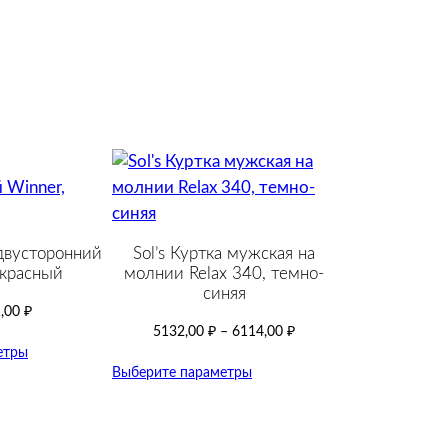
двусторонний
Sol’s Куртка мужская на
 красный
молнии Relax 340, темно-
синяя
,00
₽
5132,00
₽
–
6114,00
₽
етры
Выберите параметры