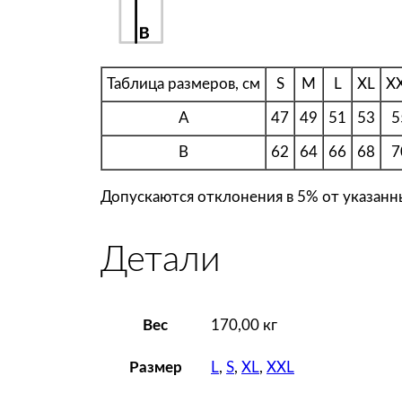
Таблица размеров, см
S
M
L
XL
X
A
47
49
51
53
5
B
62
64
66
68
7
Допускаются отклонения в 5% от указанны
Детали
Вес
170,00 кг
L
,
S
,
XL
,
XXL
Размер