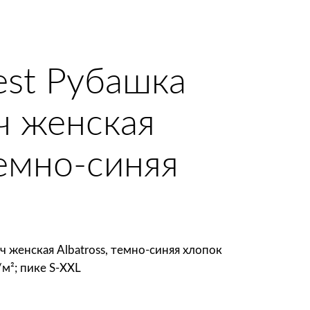
est Рубашка
ч женская
темно-синяя
ч женская Albatross, темно-синяя хлопок
/м²; пике S-XXL