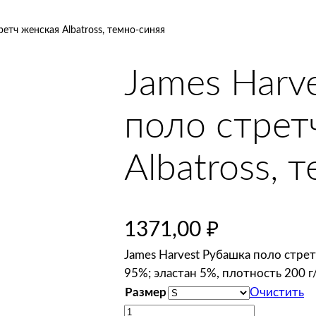
етч женская Albatross, темно-синяя
James Harv
поло стрет
Albatross, 
1371,00
₽
James Harvest Рубашка поло стрет
95%; эластан 5%, плотность 200 г
Размер
Очистить
К