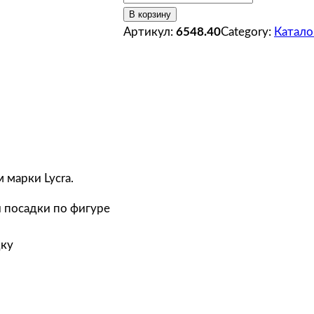
о
В корзину
л
Артикул:
6548.40
Category:
Катало
и
ч
е
с
т
в
о
т
 марки Lycra.
о
й посадки по фигуре
в
а
дку
р
а
J
a