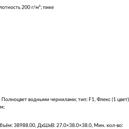
п
лотность 200 г/м²; пике
о
л
о
с
т
р
е
т
ч
ж
е
н
с
, Полноцвет водными чернилами; тип: F1, Флекс (1 цвет); 
к
м;
а
я
 Объём: 38988.00, ДxШxВ: 27.0×38.0×38.0, Мин. кол-во: