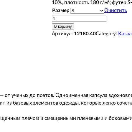
10%, плотность 180 г/м²; футер S
Размер
Очистить
К
о
В корзину
л
Артикул:
12180.40
Category:
Катал
и
ч
е
с
т
в
о
т
— от ученых до поэтов. Одноименная капсула вдохновле
о
оит из базовых элементов одежды, которые легко сочет
в
а
спущенным плечом и смещенными плечевыми и боковым
р