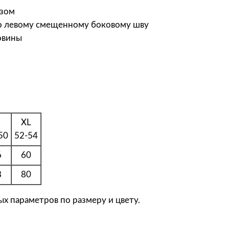
а
езом
M
по левому смещенному боковому шву
a
овины
n
e
v
r
Ф
у
т
XL
б
50
52-54
о
6
60
л
к
8
80
а
х параметров по размеру и цвету.
у
н
и