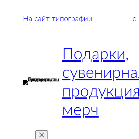
Перейти
к
На сайт типографии
с
содержимому
Подарки,
сувенирна
продукция
мерч