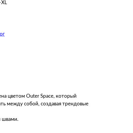
–XL
ог
на цветом Outer Space, который
ать между собой, создавая трендовые
и швами.