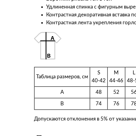
Удлиненная спинка с фигурным выр
Контрастная декоративная вставка 
Контрастная лента укрепления горл
S
M
L
Таблица размеров, см
40-42
44-46
48-
A
48
52
5
B
74
76
7
Допускаются отклонения в 5% от указанны