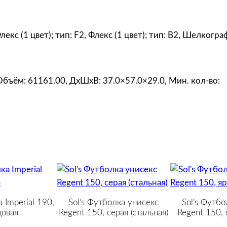
н
о
-
Флекс (1 цвет); тип: F2, Флекс (1 цвет); тип: B2, Шелког
с
и
н
 Объём: 61161.00, ДxШxВ: 37.0×57.0×29.0, Мин. кол-во:
я
я
 Imperial 190,
Sol’s Футболка унисекс
Sol’s Футбо
овая
Regent 150, серая (стальная)
Regent 150, 