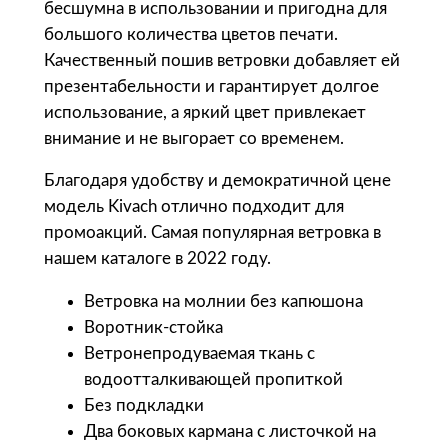
бесшумна в использовании и пригодна для
В
большого количества цветов печати.
е
Качественный пошив ветровки добавляет ей
т
презентабельности и гарантирует долгое
р
использование, а яркий цвет привлекает
о
внимание и не выгорает со временем.
в
к
Благодаря удобству и демократичной цене
а
модель Kivach отлично подходит для
K
промоакций. Самая популярная ветровка в
i
нашем каталоге в 2022 году.
v
a
Ветровка на молнии без капюшона
c
Воротник-стойка
h
Ветронепродуваемая ткань с
,
водоотталкивающей пропиткой
ч
Без подкладки
е
Два боковых кармана с листочкой на