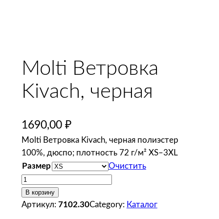
Molti Ветровка
Kivach, черная
1690,00
₽
Molti Ветровка Kivach, черная полиэстер
100%, дюспо; плотность 72 г/м² XS–3XL
Размер
Очистить
К
о
В корзину
л
Артикул:
7102.30
Category:
Каталог
и