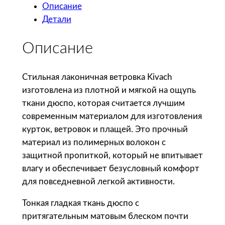
Описание
ч
Детали
е
с
Описание
т
в
о
Стильная лаконичная ветровка Kivach
т
изготовлена из плотной и мягкой на ощупь
о
ткани дюспо, которая считается лучшим
в
современным материалом для изготовления
а
курток, ветровок и плащей. Это прочный
р
материал из полимерных волокон с
а
защитной пропиткой, который не впитывает
M
влагу и обеспечивает безусловный комфорт
o
для повседневной легкой активности.
l
Тонкая гладкая ткань дюспо с
t
притягательным матовым блеском почти
i