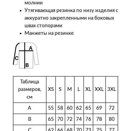
р
молнии
н
Утягивающая резинка по низу изделия с
а
аккуратно закрепленными на боковых
я
швах стопорами
Манжеты на резинке
Таблица
размеров,
XS
S
M
L
XL
XXL
3XL
см
A
55
58
60
62
65
69
72
B
65
70
72
74
76
78
80
C
62
66
68
70
73
75
77