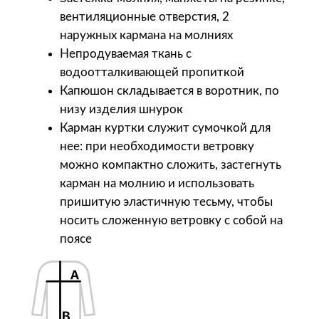
S
вентиляционные отверстия, 2
o
наружных кармана на молниях
l
Непродуваемая ткань с
'
водоотталкивающей пропиткой
s
Капюшон складывается в воротник, по
В
низу изделия шнурок
е
Карман куртки служит сумочкой для
т
нее: при необходимости ветровку
р
можно компактно сложить, застегнуть
о
карман на молнию и использовать
в
пришитую эластичную тесьму, чтобы
к
носить сложенную ветровку с собой на
а
поясе
и
з
н
е
й