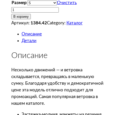
Размер
Очистить
К
о
В корзину
л
Артикул:
1384.42
Category:
Каталог
и
Описание
ч
Детали
е
с
Описание
т
в
о
Несколько движений — и ветровка
т
складывается, превращаясь в маленькую
о
сумку. Благодаря удобству и демократичной
в
цене эта модель отлично подходит для
а
промоакций. Самая популярная ветровка в
р
нашем каталоге.
а
Застежка-молния, манжеты на резинке,