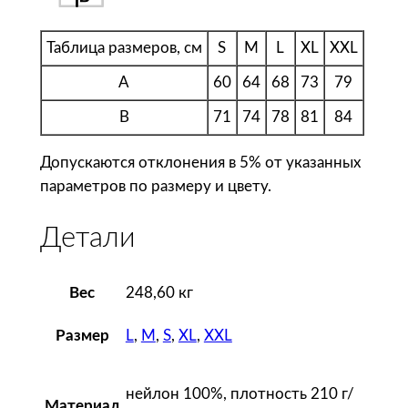
л
о
Таблица размеров, см
S
M
L
XL
XXL
н
A
60
64
68
73
79
а
B
71
74
78
81
84
S
u
Допускаются отклонения в 5% от указанных
r
параметров по размеру и цвету.
f
2
Детали
1
0
,
Вес
248,60 кг
б
и
L
,
M
,
S
,
XL
,
XXL
Размер
р
ю
нейлон 100%, плотность 210 г/
з
Материал