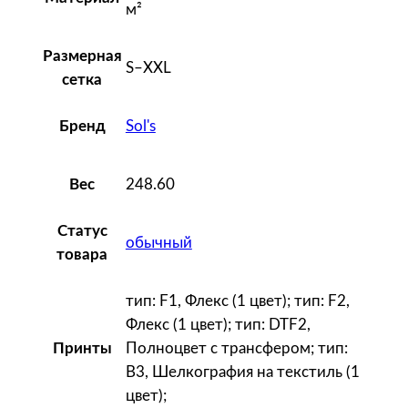
м²
о
в
Размерная
а
S–XXL
сетка
я
Sol's
Бренд
248.60
Вес
Статус
обычный
товара
тип: F1, Флекс (1 цвет); тип: F2,
Флекс (1 цвет); тип: DTF2,
Полноцвет с трансфером; тип:
Принты
B3, Шелкография на текстиль (1
цвет);