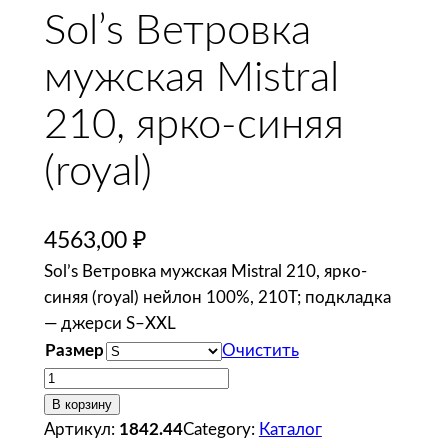
Sol’s Ветровка
мужская Mistral
210, ярко-синяя
(royal)
4563,00
₽
Sol’s Ветровка мужская Mistral 210, ярко-
синяя (royal) нейлон 100%, 210T; подкладка
— джерси S–XXL
Размер
Очистить
К
о
В корзину
л
Артикул:
1842.44
Category:
Каталог