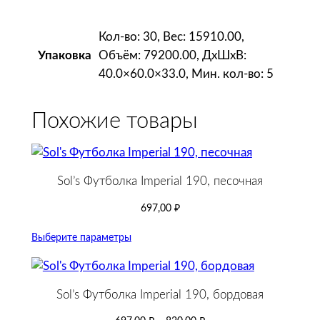
я
я
Кол-во: 30, Вес: 15910.00,
(
Объём: 79200.00, ДxШxВ:
Упаковка
r
40.0×60.0×33.0, Мин. кол-во: 5
o
y
Похожие товары
a
l
)
Sol’s Футболка Imperial 190, песочная
697,00
₽
Выберите параметры
Sol’s Футболка Imperial 190, бордовая