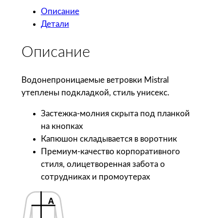
и
Описание
ч
Детали
е
с
Описание
т
в
о
Водонепроницаемые ветровки Mistral
т
утеплены подкладкой, стиль унисекс.
о
Застежка-молния скрыта под планкой
в
на кнопках
а
Капюшон складывается в воротник
р
Премиум-качество корпоративного
а
стиля, олицетворенная забота о
S
сотрудниках и промоутерах
o
l
'