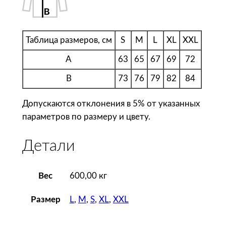
s
В
е
т
Таблица размеров, см
S
M
L
XL
XXL
р
A
63
65
67
69
72
о
B
73
76
79
82
84
в
к
Допускаются отклонения в 5% от указанных
а
параметров по размеру и цвету.
м
у
Детали
ж
с
к
Вес
600,00 кг
а
я
L
,
M
,
S
,
XL
,
XXL
Размер
M
i