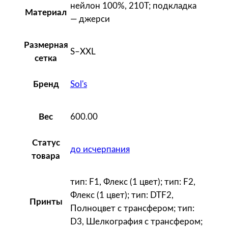
нейлон 100%, 210T; подкладка
s
Материал
— джерси
t
r
Размерная
a
S–XXL
сетка
l
2
Sol's
Бренд
1
0
,
600.00
Вес
я
р
Статус
до исчерпания
к
товара
о
тип: F1, Флекс (1 цвет); тип: F2,
-
Флекс (1 цвет); тип: DTF2,
с
Принты
Полноцвет с трансфером; тип:
и
D3, Шелкография с трансфером;
н