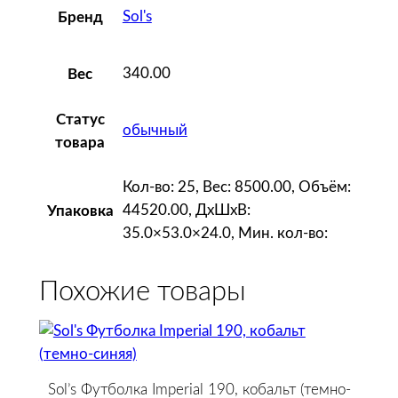
Sol's
Бренд
e
n
W
340.00
Вес
o
m
Статус
обычный
e
товара
n
,
Кол-во: 25, Вес: 8500.00, Объём:
т
44520.00, ДxШxВ:
Упаковка
е
35.0×53.0×24.0, Мин. кол-во:
м
н
Похожие товары
о
-
с
и
н
Sol’s Футболка Imperial 190, кобальт (темно-