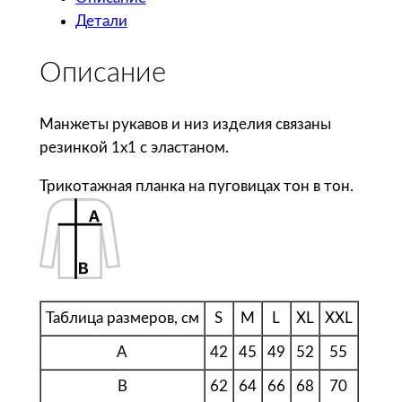
ч
Детали
е
с
Описание
т
в
о
Манжеты рукавов и низ изделия связаны
т
резинкой 1х1 с эластаном.
о
Трикотажная планка на пуговицах тон в тон.
в
а
р
а
S
o
Таблица размеров, см
S
M
L
XL
XXL
l
A
42
45
49
52
55
'
s
B
62
64
66
68
70