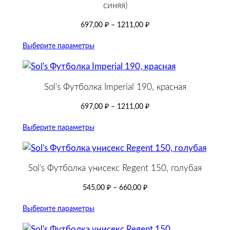
синяя)
и
й
697,00
₽
–
1211,00
₽
Выберите параметры
Sol’s Футболка Imperial 190, красная
697,00
₽
–
1211,00
₽
Выберите параметры
Sol’s Футболка унисекс Regent 150, голубая
545,00
₽
–
660,00
₽
Выберите параметры