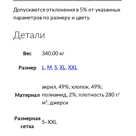
Д
ж
Допускаются отклонения в 5% от указанных
е
параметров по размеру и цвету.
м
п
Детали
е
р
Вес
340,00 кг
ж
е
L
,
M
,
S
,
XL
,
XXL
Размер
н
с
к
акрил, 49%; хлопок, 49%;
и
полиамид, 2%; плотность 280 г/
Материал
й
м²; джерси
G
o
Размерная
S–XXL
l
сетка
d