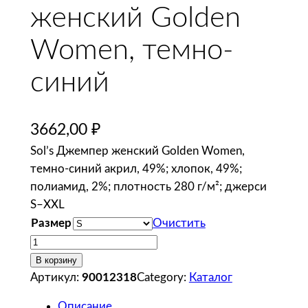
женский Golden
Women, темно-
синий
3662,00
₽
Sol’s Джемпер женский Golden Women,
темно-синий акрил, 49%; хлопок, 49%;
полиамид, 2%; плотность 280 г/м²; джерси
S–XXL
Размер
Очистить
К
о
В корзину
л
Артикул:
90012318
Category:
Каталог
и
Описание