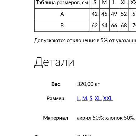
Таблица размеров, см
S
M
L
XL
X
A
42
45
49
52
5
B
62
64
66
68
7
Допускаются отклонения в 5% от указанны
Детали
Вес
320,00 кг
L
,
M
,
S
,
XL
,
XXL
Размер
акрил 50%; хлопок 50%,
Материал