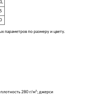
XL
l
5
'
s
0
Д
ж
х параметров по размеру и цвету.
е
м
п
е
р
ж
е
н
с
к
 плотность 280 г/м²; джерси
и
й