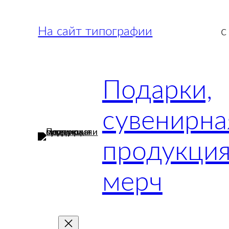
Перейти
к
На сайт типографии
с
содержимому
Подарки,
сувенирна
продукция
мерч