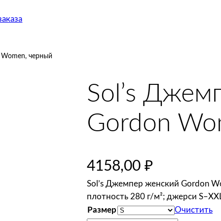
аказа
n Women, черный
Sol’s Джем
Gordon Wo
4158,00
₽
Sol’s Джемпер женский Gordon W
плотность 280 г/м²; джерси S–XX
Размер
Очистить