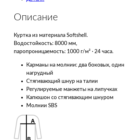
е
с
Описание
т
в
о
Куртка из материала Softshell.
т
Водостойкость: 8000 мм,
о
паропроницаемость: 1000 г/м² · 24 часа.
в
Карманы на молнии: два боковых, один
а
нагрудный
р
Стягивающий шнур на талии
а
Регулируемые манжеты на липучках
S
Капюшон со стягивающим шнуром
o
Молнии SBS
l
'
s
К