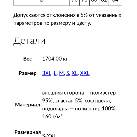
M
e
Допускаются отклонения в 5% от указанных
n
параметров по размеру и цвету.
,
ч
Детали
е
р
н
Вес
1704,00 кг
а
я
3XL
,
L
,
M
,
S
,
XL
,
XXL
Размер
внешняя сторона — полиэстер
95%; эластан 5%; софтшелл;
Материал
подкладка — полиэстер 100%,
160 г/м²
Размерная
S-XXL