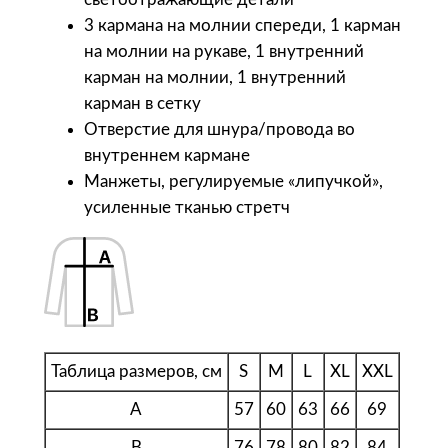
К
3 кармана на молнии спереди, 1 карман
у
на молнии на рукаве, 1 внутренний
р
карман на молнии, 1 внутренний
т
карман в сетку
к
Отверстие для шнура/провода во
а
внутреннем кармане
м
Манжеты, регулируемые «липучкой»,
у
усиленные тканью стретч
ж
с
к
а
я
R
o
Таблица размеров, см
S
M
L
XL
XXL
c
A
57
60
63
66
69
k
B
76
78
80
82
84