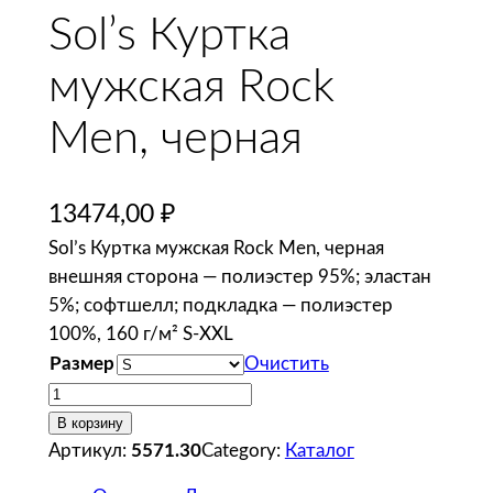
Sol’s Куртка
мужская Rock
Men, черная
13474,00
₽
Sol’s Куртка мужская Rock Men, черная
внешняя сторона — полиэстер 95%; эластан
5%; софтшелл; подкладка — полиэстер
100%, 160 г/м² S-XXL
Размер
Очистить
К
о
В корзину
л
Артикул:
5571.30
Category:
Каталог
и