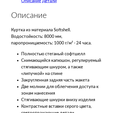
Описание
Детали
ч
е
Описание
с
т
в
Куртка из материала Softshell.
о
Водостойкость: 8000 мм,
т
паропроницаемость: 1000 г/м² · 24 часа.
о
Полностью стеганый софтшелл
в
Снимающийся капюшон, регулируемый
а
стягивающим шнуром, а также
р
«липучкой» на спине
а
Закругленная задняя часть жакета
S
Две молнии для облегчения доступа к
o
зонам нанесения
l
Стягивающие шнурки внизу изделия
'
Контрастные вставки серого цвета,
s
светоотражающие детали