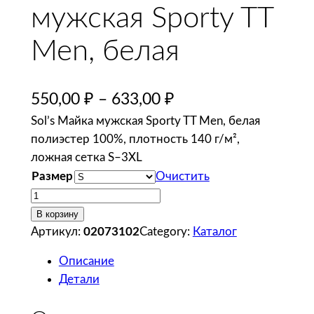
мужская Sporty TT
Men, белая
550,00
₽
–
633,00
₽
Sol’s Майка мужская Sporty TT Men, белая
полиэстер 100%, плотность 140 г/м²,
ложная сетка S–3XL
Размер
Очистить
К
о
В корзину
л
Артикул:
02073102
Category:
Каталог
и
Описание
ч
Детали
е
с