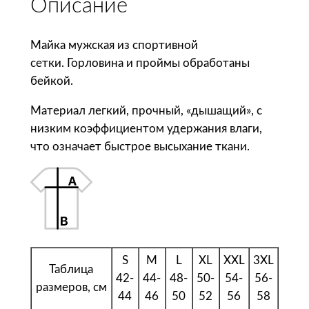
Описание
т
в
о
Майка мужская из спортивной
т
сетки. Горловина и проймы обработаны
о
бейкой.
в
Материал легкий, прочный, «дышащий», с
а
низким коэффициентом удержания влаги,
р
что означает быстрое высыхание ткани.
а
S
o
l
'
s
М
S
M
L
XL
XXL
3XL
Таблица
а
42-
44-
48-
50-
54-
56-
размеров, см
й
44
46
50
52
56
58