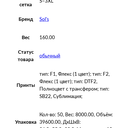
S–3XL
сетка
e
n
Sol's
Бренд
,
б
е
160.00
Вес
л
а
Статус
обычный
я
товара
тип: F1, Флекс (1 цвет); тип: F2,
Флекс (1 цвет); тип: DTF2,
Принты
Полноцвет с трансфером; тип:
SB22, Сублимация;
Кол-во: 50, Вес: 8000.00, Объём:
39600.00, ДxШxВ:
Упаковка