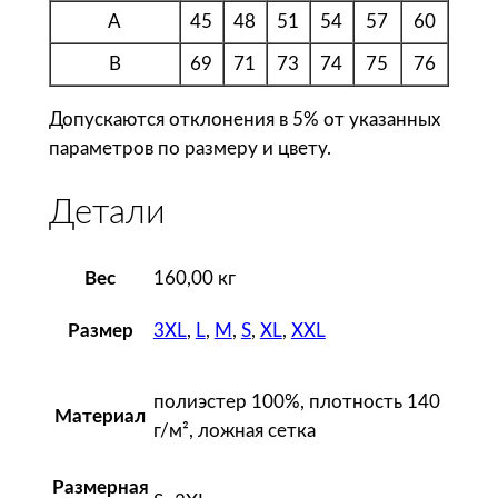
к
A
45
48
51
54
57
60
а
м
B
69
71
73
74
75
76
у
Допускаются отклонения в 5% от указанных
ж
параметров по размеру и цвету.
с
к
Детали
а
я
S
Вес
160,00 кг
p
o
3XL
,
L
,
M
,
S
,
XL
,
XXL
Размер
r
t
полиэстер 100%, плотность 140
y
Материал
г/м², ложная сетка
T
T
Размерная
M