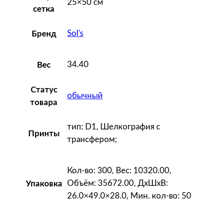
25×50 см
и
сетка
о
Sol's
Бренд
н
а
л
34.40
Вес
ь
н
Статус
обычный
а
товара
я
б
тип: D1, Шелкография с
Принты
а
трансфером;
н
д
Кол-во: 300, Вес: 10320.00,
а
Объём: 35672.00, ДxШxВ:
Упаковка
н
26.0×49.0×28.0, Мин. кол-во: 50
а
B