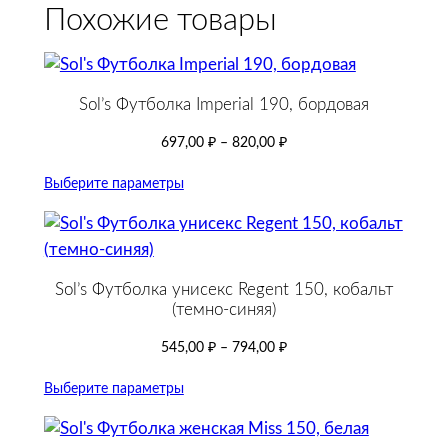
o
Похожие товары
l
t
,
Sol’s Футболка Imperial 190, бордовая
ч
е
697,00
₽
–
820,00
₽
р
Выберите параметры
н
а
я
Sol’s Футболка унисекс Regent 150, кобальт
(темно-синяя)
545,00
₽
–
794,00
₽
Выберите параметры