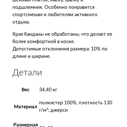
р
подшлемник. Особенно понравится
а
спортсменам и любителям активного
S
отдыха.
o
Края банданы не обработаны, что делает ее
l
более комфортной в носке.
'
Допустимые отклонения размера: 10% по
s
длине и ширине.
М
н
Детали
о
г
о
Вес
34,40 кг
ф
у
полиэстер 100%, плотность 130
Материал
н
г/м²; джерси
к
ц
Размерная