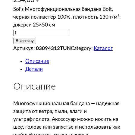
254,00
₽
Sol’s Многофункциональная бандана Bolt,
черная полиэстер 100%, плотность 130 г/м²;
джерси 25×50 см
К
о
В корзину
л
Артикул:
03094312TUN
Category:
Каталог
и
Описание
ч
Детали
е
с
Описание
т
в
о
Многофункциональная бандана — надежная
т
защита от ветра, пыли, влаги и
о
ультрафиолета. Аксессуар можно носить на
в
шее, голове или запястье и использовать как
а
шейный платок, маску, шапку и