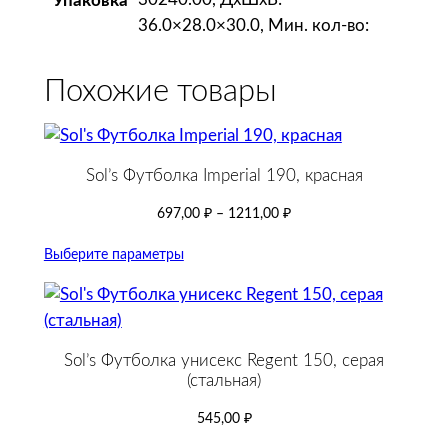
Упаковка
л
36.0×28.0×30.0, Мин. кол-во:
у
б
Похожие товары
а
я
Sol’s Футболка Imperial 190, красная
697,00
₽
–
1211,00
₽
Выберите параметры
Sol’s Футболка унисекс Regent 150, серая
(стальная)
545,00
₽