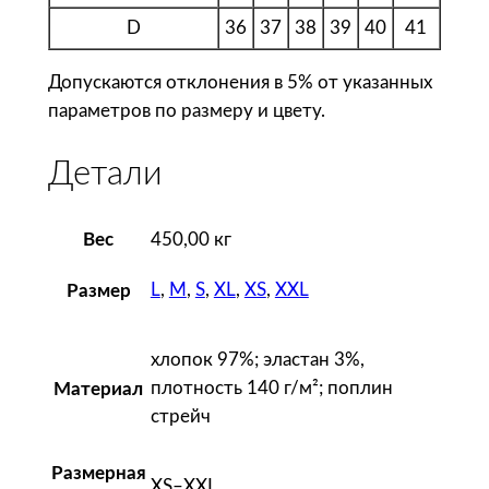
б
D
36
37
38
39
40
41
а
ш
Допускаются отклонения в 5% от указанных
к
параметров по размеру и цвету.
а
ж
Детали
е
н
с
Вес
450,00 кг
к
а
L
,
M
,
S
,
XL
,
XS
,
XXL
Размер
я
с
хлопок 97%; эластан 3%,
р
плотность 140 г/м²; поплин
Материал
у
стрейч
к
а
Размерная
в
XS–XXL