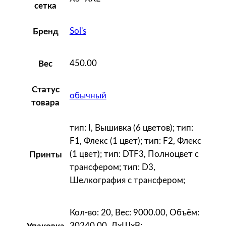
сетка
о
м
Sol's
Бренд
3
/
4
450.00
Вес
E
f
Статус
обычный
f
товара
e
тип: I, Вышивка (6 цветов); тип:
c
F1, Флекс (1 цвет); тип: F2, Флекс
t
(1 цвет); тип: DTF3, Полноцвет с
1
Принты
трансфером; тип: D3,
4
Шелкография с трансфером;
0
,
г
Кол-во: 20, Вес: 9000.00, Объём:
о
30240.00, ДxШxВ: