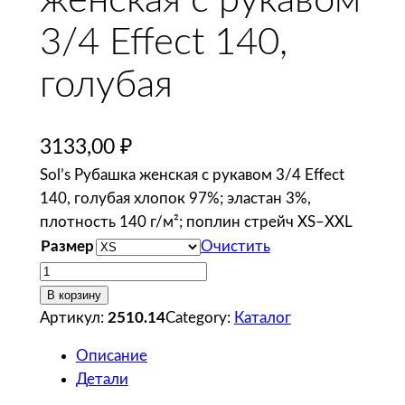
3/4 Effect 140,
голубая
3133,00
₽
Sol’s Рубашка женская с рукавом 3/4 Effect
140, голубая хлопок 97%; эластан 3%,
плотность 140 г/м²; поплин стрейч XS–XXL
Размер
Очистить
К
о
В корзину
л
Артикул:
2510.14
Category:
Каталог
и
Описание
ч
Детали
е