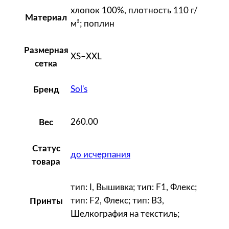
e
хлопок 100%, плотность 110 г/
Материал
r
м²; поплин
W
o
Размерная
XS–XXL
m
сетка
e
Sol's
Бренд
n
,
т
260.00
Вес
е
м
Статус
до исчерпания
н
товара
о
-
тип: I, Вышивка; тип: F1, Флекс;
с
тип: F2, Флекс; тип: B3,
Принты
е
Шелкография на текстиль;
р