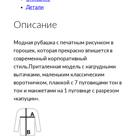
ч
Детали
е
с
Описание
т
в
о
Модная рубашка с печатным рисунком в
т
горошек, которая прекрасно впишется в
о
современный корпоративный
в
стиль.Приталенная модель с нагрудными
а
вытачками, маленьким классическим
р
воротничком, планкой с 7 пуговицами тон в
а
тон и манжетами на 1 пуговице с разрезом
S
«капуцин».
o
l
'
s