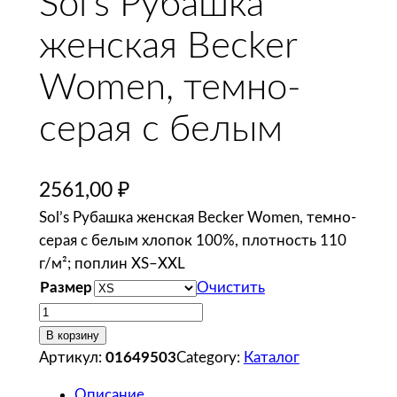
Sol’s Рубашка
женская Becker
Women, темно-
серая с белым
2561,00
₽
Sol’s Рубашка женская Becker Women, темно-
серая с белым хлопок 100%, плотность 110
г/м²; поплин XS–XXL
Размер
Очистить
К
о
В корзину
л
Артикул:
01649503
Category:
Каталог
и
Описание