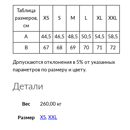
Р
у
Таблица
б
размеров,
XS
S
M
L
XL
XXL
а
см
ш
A
44,5
46,5
48,5
50,5
54,5
58,5
к
а
B
67
68
69
70
71
72
ж
е
Допускаются отклонения в 5% от указанных
н
параметров по размеру и цвету.
с
к
Детали
а
я
Вес
260,00 кг
B
e
XS
,
XXL
Размер
c
k