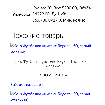
а
Кол-во: 20, Вес: 5200.00, Объём:
я
34272.00, ДxШxВ:
Упаковка
с
56.0×36.0×17.0, Мин. кол-во:
б
е
л
Похожие товары
ы
м
Sol’s Футболка унисекс Regent 150, серый
меланж
545,00
₽
–
794,00
₽
Выберите параметры