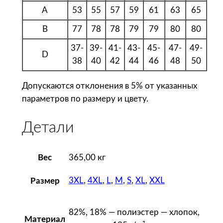
б
A
53
55
57
59
61
63
65
а
ш
B
77
78
78
79
79
80
80
к
37-
39-
41-
43-
45-
47-
49-
а
D
38
40
42
44
46
48
50
м
у
Допускаются отклонения в 5% от указанных
ж
параметров по размеру и цвету.
с
к
Детали
а
я
Вес
365,00 кг
B
r
3XL
,
4XL
,
L
,
M
,
S
,
XL
,
XXL
Размер
o
d
y
82%, 18% — полиэстер — хлопок,
Материал
M