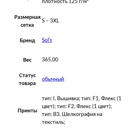
плотность 125 г/м²
e
n
Размерная
S – 3XL
г
сетка
о
л
Sol's
Бренд
у
б
365.00
Вес
а
я
Статус
обычный
товара
тип: I, Вышивка; тип: F1, Флекс (1
цвет); тип: F2, Флекс (1 цвет);
Принты
тип: B3, Шелкография на
текстиль;