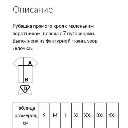
с
Описание
т
в
о
Рубашка прямого кроя с маленьким
т
воротником, планка с 7 пуговицами.
о
Выполнена из фактурной ткани, узор
в
«елочка».
а
р
а
S
o
l
'
s
Таблица
Р
размеров,
S
M
L
XL
XXL
3XL
4XL
у
см