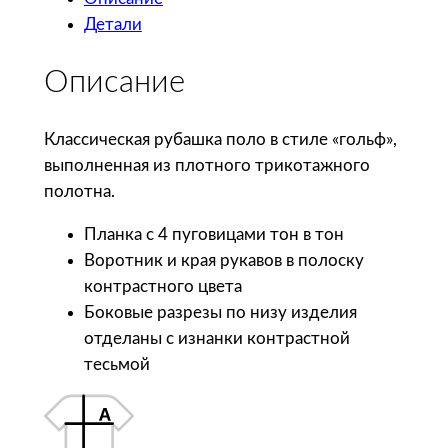
ч
Детали
е
с
Описание
т
в
о
Классическая рубашка поло в стиле «гольф»,
т
выполненная из плотного трикотажного
о
полотна.
в
Планка с 4 пуговицами тон в тон
а
Воротник и края рукавов в полоску
р
контрастного цвета
а
Боковые разрезы по низу изделия
S
отделаны с изнанки контрастной
o
тесьмой
l
'
s