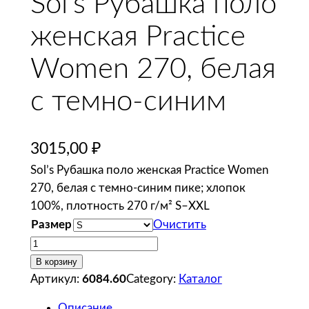
Sol’s Рубашка поло
женская Practice
Women 270, белая
с темно-синим
3015,00
₽
Sol’s Рубашка поло женская Practice Women
270, белая с темно-синим пике; хлопок
100%, плотность 270 г/м² S–XXL
Размер
Очистить
К
о
В корзину
л
Артикул:
6084.60
Category:
Каталог
и
Описание