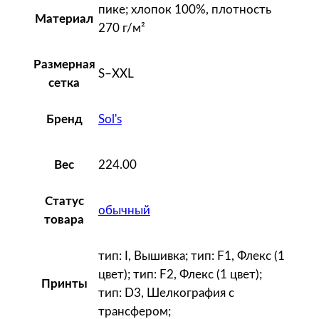
пике; хлопок 100%, плотность
P
Материал
270 г/м²
r
a
Размерная
c
S–XXL
сетка
t
i
Sol's
Бренд
c
e
W
224.00
Вес
o
m
Статус
обычный
e
товара
n
2
тип: I, Вышивка; тип: F1, Флекс (1
7
цвет); тип: F2, Флекс (1 цвет);
Принты
0
тип: D3, Шелкография с
,
трансфером;