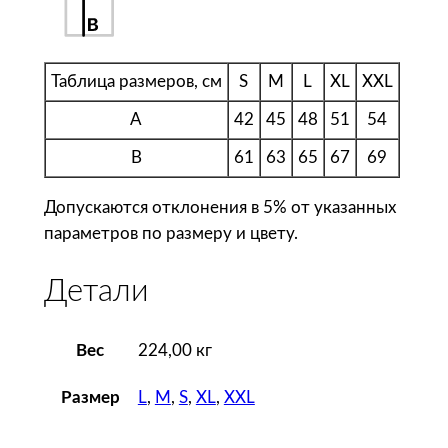
Р
у
б
а
Таблица размеров, см
S
M
L
XL
XXL
ш
A
42
45
48
51
54
к
а
B
61
63
65
67
69
п
Допускаются отклонения в 5% от указанных
о
параметров по размеру и цвету.
л
о
Детали
ж
е
н
Вес
224,00 кг
с
к
L
,
M
,
S
,
XL
,
XXL
Размер
а
я