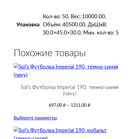
б
е
Кол-во: 50, Вес: 10000.00,
л
Объём: 40500.00, ДxШxВ:
Упаковка
а
30.0×45.0×30.0, Мин. кол-во: 5
я
с
Похожие товары
т
е
м
н
о
Sol’s Футболка Imperial 190, темно-синяя
-
(navy)
с
697,00
₽
–
1211,00
₽
и
н
Выберите параметры
и
м