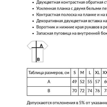
Двухцветная контрастная обратная 
Усиленная планка с двумя белыми 
Контрастная полоска на планке и на
Декоративная двухцветная вставка на
Воротник и нижние края рукавов в р
Запасная пуговица на внутренней бо
Таблица размеров, см
S
M
L
XL
X
A
49
52
55
57
6
B
70
72
74
76
7
Допускаются отклонения в 5% от указанны