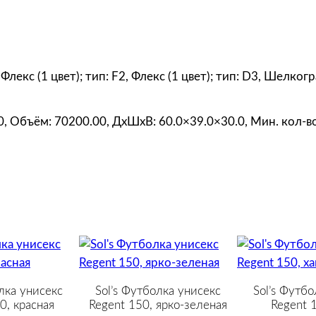
2
0
0
,
, Флекс (1 цвет); тип: F2, Флекс (1 цвет); тип: D3, Шелко
з
е
л
00, Объём: 70200.00, ДxШxВ: 60.0×39.0×30.0, Мин. кол-во
е
н
а
я
лка унисекс
Sol’s Футболка унисекс
Sol’s Футбо
0, красная
Regent 150, ярко-зеленая
Regent 1