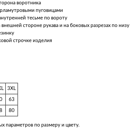
сторона воротника
в
перламутровыми пуговицами
а
 внутренней тесьме по вороту
р
 внешней стороне рукава и на боковых разрезах по низу
а
езинку
S
ковой строчке изделия
o
l
'
s
Р
у
XL
3XL
б
а
0
63
ш
8
80
к
а
х параметров по размеру и цвету.
п