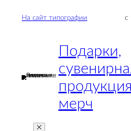
Перейти
к
На сайт типографии
с
содержимому
Подарки,
сувенирна
продукция
мерч