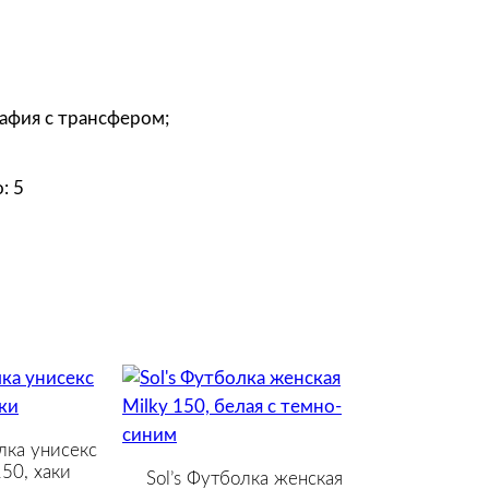
графия с трансфером;
: 5
лка унисекс
50, хаки
Sol’s Футболка женская