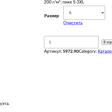
200 г/м²; пике S-3XL
Размер
Очистить
К
В кор
о
Артикул:
5972.90
Category:
Катало
л
и
ч
е
с
т
в
о
уэта.
т
о