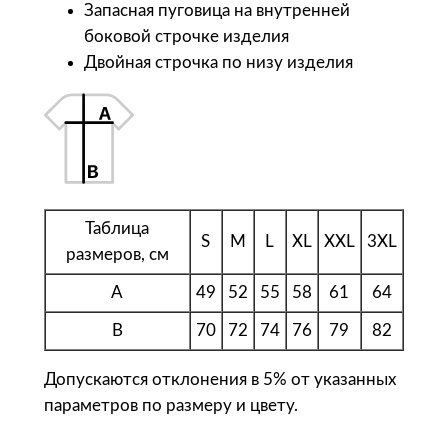
Запасная пуговица на внутренней
o
боковой строчке изделия
l
Двойная строчка по низу изделия
'
s
Р
у
б
а
Таблица
ш
S
M
L
XL
XXL
3XL
размеров, см
к
а
A
49
52
55
58
61
64
п
B
70
72
74
76
79
82
о
л
Допускаются отклонения в 5% от указанных
о
параметров по размеру и цвету.
м
у