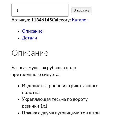
К
В корзину
о
Артикул:
11346145
Category:
Каталог
л
и
Описание
ч
Детали
е
с
Описание
т
в
Базовая мужская рубашка поло
о
приталенного силуэта.
т
о
Изделие выкроено из трикотажного
в
полотна
а
Укрепляющая тесьма по вороту
р
резинки 1х1
а
Планка с двумя пуговицами тон в тон
S