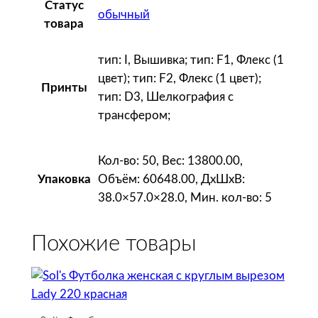
Статус
0
обычный
товара
к
р
тип: I, Вышивка; тип: F1, Флекс (1
а
цвет); тип: F2, Флекс (1 цвет);
с
Принты
тип: D3, Шелкография с
н
трансфером;
а
я
Кол-во: 50, Вес: 13800.00,
Объём: 60648.00, ДxШxВ:
Упаковка
38.0×57.0×28.0, Мин. кол-во: 5
Похожие товары