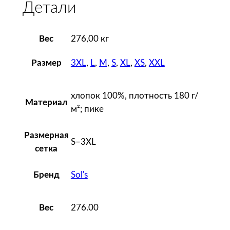
Детали
ж
с
к
Вес
276,00 кг
а
я
3XL
,
L
,
M
,
S
,
XL
,
XS
,
XXL
Размер
P
e
хлопок 100%, плотность 180 г/
r
Материал
м²; пике
f
e
Размерная
c
S–3XL
сетка
t
M
Sol's
Бренд
e
n
276.00
Вес
1
8