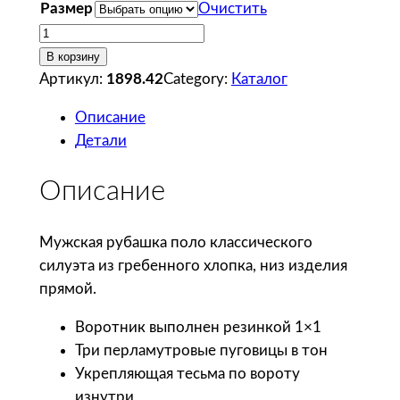
Размер
Очистить
К
о
В корзину
л
Артикул:
1898.42
Category:
Каталог
и
Описание
ч
Детали
е
с
Описание
т
в
о
Мужская рубашка поло классического
т
силуэта из гребенного хлопка, низ изделия
о
прямой.
в
Воротник выполнен резинкой 1×1
а
Три перламутровые пуговицы в тон
р
Укрепляющая тесьма по вороту
а
изнутри