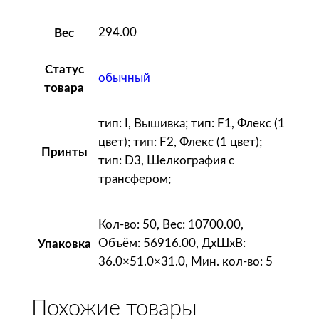
р
ю
294.00
Вес
з
о
Статус
обычный
в
товара
а
я
тип: I, Вышивка; тип: F1, Флекс (1
цвет); тип: F2, Флекс (1 цвет);
Принты
тип: D3, Шелкография с
трансфером;
Кол-во: 50, Вес: 10700.00,
Объём: 56916.00, ДxШxВ:
Упаковка
36.0×51.0×31.0, Мин. кол-во: 5
Похожие товары