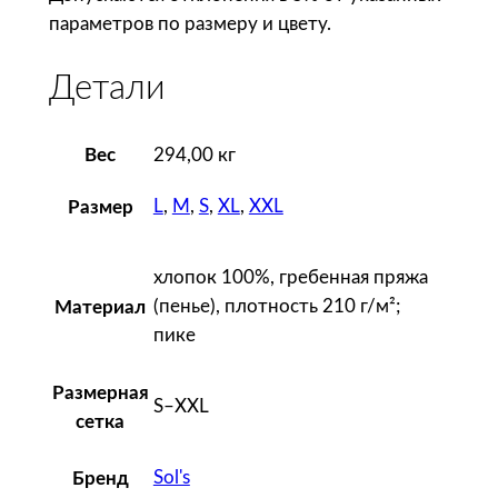
параметров по размеру и цвету.
ж
с
Детали
к
а
я
Вес
294,00 кг
S
p
L
,
M
,
S
,
XL
,
XXL
Размер
r
i
хлопок 100%, гребенная пряжа
n
(пенье), плотность 210 г/м²;
Материал
g
пике
2
1
Размерная
0
S–XXL
сетка
,
б
Sol's
Бренд
и