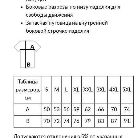
S
Боковые разрезы по низу изделия для
o
свободы движения
l
Запасная пуговица на внутренней
'
боковой строчке изделия
s
Р
у
б
а
ш
к
Таблица
а
размеров,
S
M
L
XL
XXL
3XL
4XL
5XL
п
см
о
A
50
53
56
59
62
66
70
74
л
о
B
70
72
74
76
79
83
87
91
м
Допускаются отклонения в 5% от указанных
у