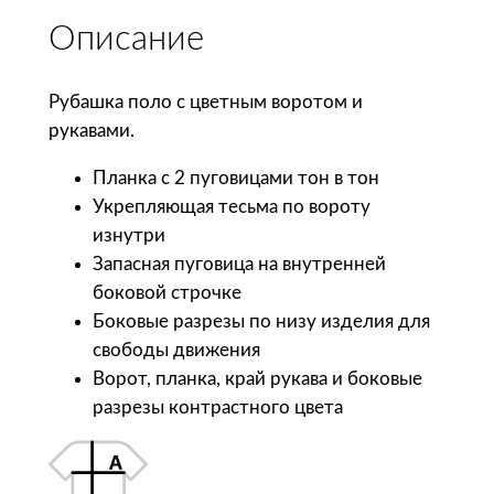
с
Описание
т
в
о
Рубашка поло с цветным воротом и
т
рукавами.
о
Планка с 2 пуговицами тон в тон
в
Укрепляющая тесьма по вороту
а
изнутри
р
Запасная пуговица на внутренней
а
боковой строчке
S
Боковые разрезы по низу изделия для
o
свободы движения
l
Ворот, планка, край рукава и боковые
'
разрезы контрастного цвета
s
Р
у