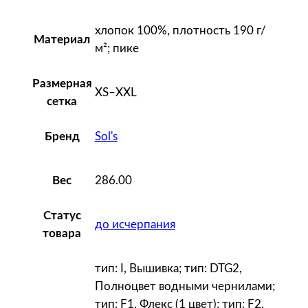
0
,
хлопок 100%, плотность 190 г/
ж
Материал
м²; пике
е
л
Размерная
т
XS–XXL
сетка
а
я
Sol's
Бренд
с
т
е
286.00
Вес
м
н
Статус
до исчерпания
о
товара
-
с
тип: I, Вышивка; тип: DTG2,
и
Полноцвет водными чернилами;
н
тип: F1, Флекс (1 цвет); тип: F2,