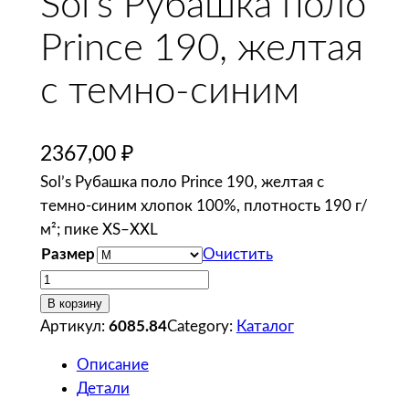
Sol’s Рубашка поло
Prince 190, желтая
с темно-синим
2367,00
₽
Sol’s Рубашка поло Prince 190, желтая с
темно-синим хлопок 100%, плотность 190 г/
м²; пике XS–XXL
Размер
Очистить
К
о
В корзину
л
Артикул:
6085.84
Category:
Каталог
и
Описание
ч
Детали
е