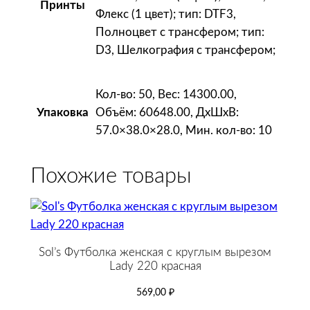
Принты
и
Флекс (1 цвет); тип: DTF3,
м
Полноцвет с трансфером; тип:
D3, Шелкография с трансфером;
Кол-во: 50, Вес: 14300.00,
Объём: 60648.00, ДxШxВ:
Упаковка
57.0×38.0×28.0, Мин. кол-во: 10
Похожие товары
Sol’s Футболка женская с круглым вырезом
Lady 220 красная
569,00
₽