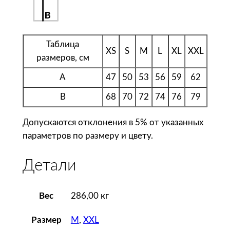
б
а
ш
к
Таблица
XS
S
M
L
XL
XXL
а
размеров, см
п
A
47
50
53
56
59
62
о
л
B
68
70
72
74
76
79
о
Допускаются отклонения в 5% от указанных
P
параметров по размеру и цвету.
r
i
Детали
n
c
e
Вес
286,00 кг
1
9
M
,
XXL
Размер