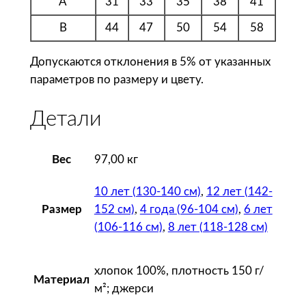
A
31
33
35
38
41
т
б
B
44
47
50
54
58
о
л
Допускаются отклонения в 5% от указанных
к
параметров по размеру и цвету.
а
д
Детали
е
т
Вес
97,00 кг
с
к
10 лет (130-140 см)
,
12 лет (142-
а
152 см)
,
4 года (96-104 см)
,
6 лет
Размер
я
(106-116 см)
,
8 лет (118-128 см)
R
e
g
хлопок 100%, плотность 150 г/
Материал
e
м²; джерси
n