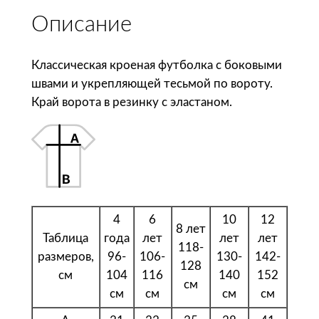
с
Описание
т
в
о
Классическая кроеная футболка с боковыми
т
швами и укрепляющей тесьмой по вороту.
о
Край ворота в резинку с эластаном.
в
а
р
а
S
o
4
6
10
12
8 лет
l
Таблица
года
лет
лет
лет
118-
'
размеров,
96-
106-
130-
142-
128
s
см
104
116
140
152
см
Ф
см
см
см
см
у