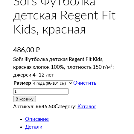
Sol’s Футболка
детская Regent Fit
Kids, красная
486,00
₽
Sol’s Футболка детская Regent Fit Kids,
красная хлопок 100%, плотность 150 г/м²;
джерси 4–12 лет
Размер
Очистить
К
о
В корзину
л
Артикул:
6645.50
Category:
Каталог
и
Описание
ч
Детали
е