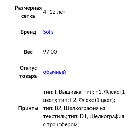
t
Размерная
4–12 лет
F
сетка
i
Sol's
Бренд
t
K
i
97.00
Вес
d
s
Статус
обычный
,
товара
к
р
тип: I, Вышивка; тип: F1, Флекс (1
а
цвет); тип: F2, Флекс (1 цвет);
с
тип: B2, Шелкография на
Принты
н
текстиль; тип: D1, Шелкография
а
с трансфером;
я