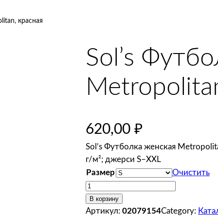
litan, красная
Sol’s Футб
Metropolita
620,00
₽
Sol’s Футболка женская Metropoli
г/м²; джерси S–XXL
Размер
Очистить
К
о
В корзину
л
Артикул:
02079154
Category:
Ката