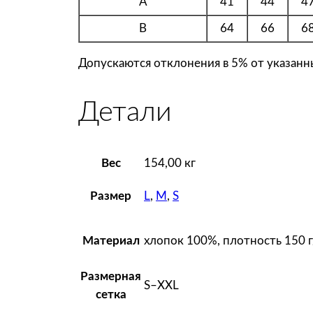
A
41
44
4
B
64
66
6
Допускаются отклонения в 5% от указанны
Детали
Вес
154,00 кг
L
,
M
,
S
Размер
хлопок 100%, плотность 150 г
Материал
Размерная
S–XXL
сетка