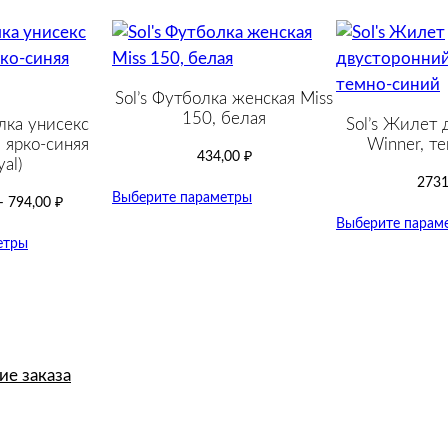
я
Sol’s Футболка женская Miss
150, белая
лка унисекс
Sol’s Жилет 
 ярко-синяя
Winner, т
434,00
₽
yal)
2731
Выберите параметры
–
794,00
₽
Выберите парам
етры
е заказа