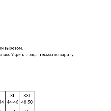
и
ч
е
с
т
в
о
т
ым вырезом.
о
аном. Укрепляющая тесьма по вороту.
в
а
р
а
S
o
XL
XXL
l
44
44-46
48-50
'