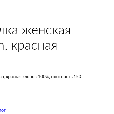
олка женская
n, красная
tan, красная хлопок 100%, плотность 150
лог