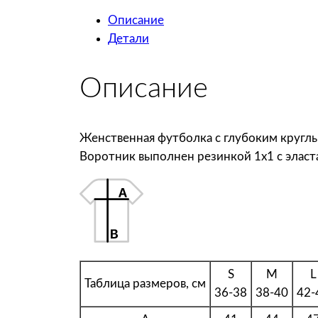
Описание
Детали
Описание
Женственная футболка с глубоким кругл
Воротник выполнен резинкой 1х1 с эласт
S
M
L
Таблица размеров, см
36-38
38-40
42-