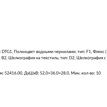
t
r
o
p
o
l
i
t
п: DTG1, Полноцвет водными чернилами; тип: F1, Флекс (1 
a
 B2, Шелкография на текстиль; тип: D2, Шелкография с
n
,
ём: 52416.00, ДxШxВ: 52.0×36.0×28.0, Мин. кол-во: 10
к
р
а
с
н
а