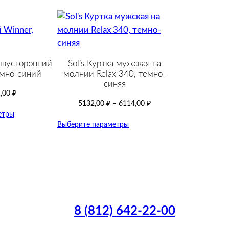
двусторонний
Sol’s Куртка мужская на
емно-синий
молнии Relax 340, темно-
синяя
,00
₽
5132,00
₽
–
6114,00
₽
етры
Выберите параметры
8 (812) 642-22-00