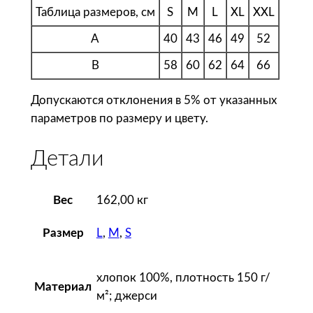
у
Таблица размеров, см
S
M
L
XL
XXL
т
A
40
43
46
49
52
б
о
B
58
60
62
64
66
л
к
Допускаются отклонения в 5% от указанных
а
параметров по размеру и цвету.
ж
е
Детали
н
с
Вес
162,00 кг
к
а
L
,
M
,
S
Размер
я
M
i
хлопок 100%, плотность 150 г/
Материал
s
м²; джерси