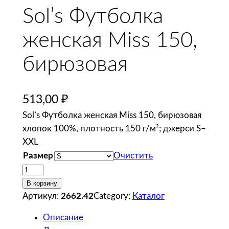
Sol’s Футболка
женская Miss 150,
бирюзовая
513,00
₽
Sol’s Футболка женская Miss 150, бирюзовая
хлопок 100%, плотность 150 г/м²; джерси S–
XXL
Размер
Очистить
К
о
В корзину
л
Артикул:
2662.42
Category:
Каталог
и
Описание
ч