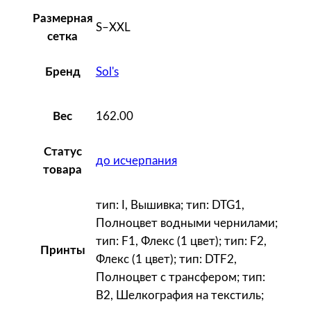
s
1
Размерная
S–XXL
5
сетка
0
Sol's
Бренд
,
б
и
162.00
Вес
р
ю
Статус
до исчерпания
з
товара
о
в
тип: I, Вышивка; тип: DTG1,
а
Полноцвет водными чернилами;
я
тип: F1, Флекс (1 цвет); тип: F2,
Принты
Флекс (1 цвет); тип: DTF2,
Полноцвет с трансфером; тип:
B2, Шелкография на текстиль;