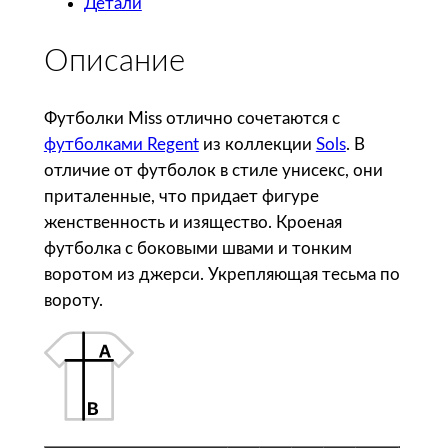
Детали
е
с
Описание
т
в
о
Футболки Miss отлично сочетаются с
т
футболками Regent
из коллекции
Sols
. В
о
отличие от футболок в стиле унисекс, они
в
приталенные, что придает фигуре
а
женственность и изящество. Кроеная
р
футболка с боковыми швами и тонким
а
воротом из джерси. Укрепляющая тесьма по
S
вороту.
o
l
'
s
Ф