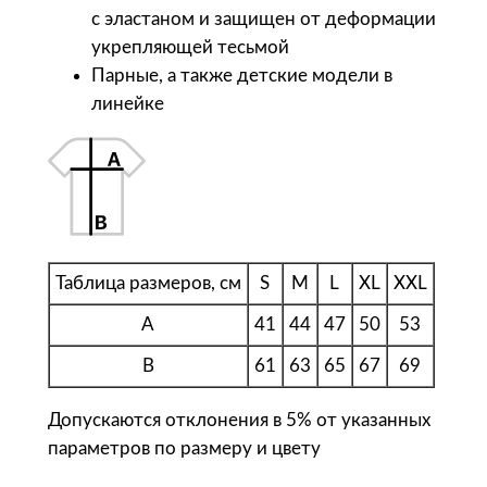
с эластаном и защищен от деформации
l
укрепляющей тесьмой
'
Парные, а также детские модели в
s
линейке
Ф
у
т
б
о
л
к
Таблица размеров, см
S
M
L
XL
XXL
а
A
41
44
47
50
53
ж
е
B
61
63
65
67
69
н
Допускаются отклонения в 5% от указанных
с
параметров по размеру и цвету
к
а