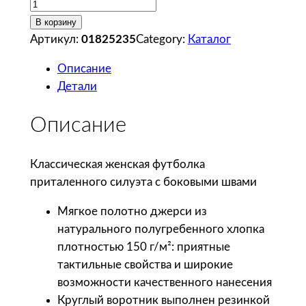
К
о
В корзину
л
Артикул:
01825235
Category:
Каталог
и
Описание
ч
Детали
е
с
Описание
т
в
о
Классическая женская футболка
т
приталенного силуэта с боковыми швами
о
Мягкое полотно джерси из
в
натурального полугребенного хлопка
а
плотностью 150 г/м²: приятные
р
тактильные свойства и широкие
а
возможности качественного нанесения
S
Круглый воротник выполнен резинкой
o