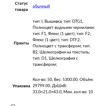
а
Статус
обычный
ж
товара
н
ы
тип: I, Вышивка; тип: DTG1,
й
Полноцвет водными чернилами;
с
тип: F1, Флекс (1 цвет); тип: F2,
и
Флекс (1 цвет); тип: DTF2,
Принты
н
Полноцвет с трансфером; тип:
и
B2, Шелкография на текстиль;
й
тип: D1, Шелкография с
трансфером;
Кол-во: 50, Вес: 5300.00, Объём:
29799.00, ДxШxВ:
Упаковка
33.0×21.0×43.0, Мин. кол-во: 10