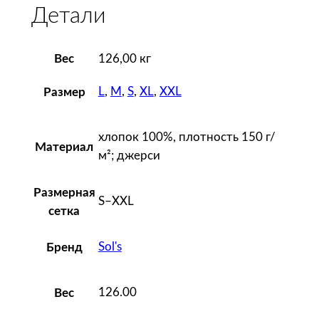
Детали
я
R
e
Вес
126,00 кг
g
e
L
,
M
,
S
,
XL
,
XXL
Размер
n
t
хлопок 100%, плотность 150 г/
W
Материал
м²; джерси
o
m
Размерная
e
S–XXL
сетка
n
,
Sol's
Бренд
в
и
н
126.00
Вес
т