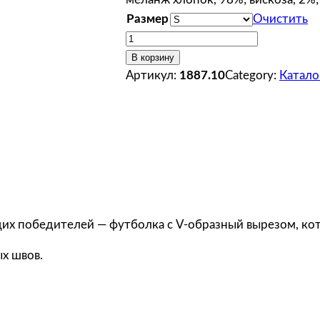
Размер
Очистить
К
о
В корзину
л
Артикул:
1887.10
Category:
Катало
и
ч
е
с
т
в
о
т
щих победителей — футболка с V-образный вырезом, к
о
х швов.
в
а
р
а