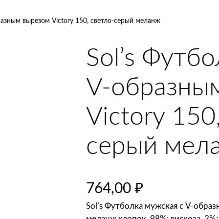
разным вырезом Victory 150, светло-серый меланж
Sol’s Футб
V-образны
Victory 150
серый мел
764,00
₽
Sol’s Футболка мужская с V-образ
меланж хлопок, 98%; вискоза, 2%;