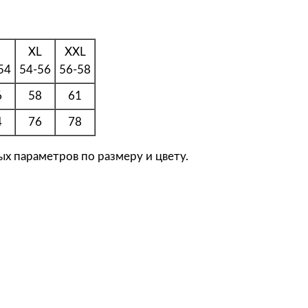
S
o
l
XL
XXL
'
54
54-56
56-58
s
6
58
61
Ф
у
4
76
78
т
х параметров по размеру и цвету.
б
о
л
к
а
м
у
ж
с