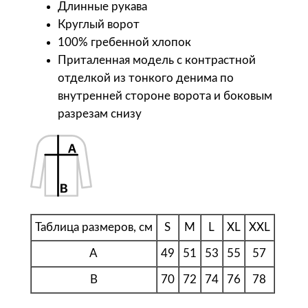
Длинные рукава
'
Круглый ворот
s
100% гребенной хлопок
Ф
Приталенная модель с контрастной
у
отделкой из тонкого денима по
т
внутренней стороне ворота и боковым
б
разрезам снизу
о
л
к
а
м
у
Таблица размеров, см
S
M
L
XL
XXL
ж
с
A
49
51
53
55
57
к
B
70
72
74
76
78
а
я