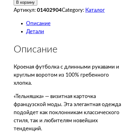
о
В корзину
л
Артикул:
01402904
Category:
Каталог
и
Описание
ч
Детали
е
с
Описание
т
в
о
Кроеная футболка с длинными рукавами и
т
круглым воротом из 100% гребенного
о
хлопка.
в
«Тельняшка» — визитная карточка
а
французской моды. Эта элегантная одежда
р
подойдет как поклонникам классического
а
стиля, так и любителям новейших
S
тенденций.
o
l