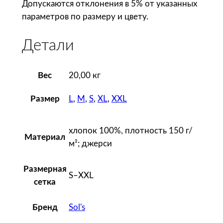
Допускаются отклонения в 5% от указанных
M
параметров по размеру и цвету.
a
r
Детали
i
n
e
Вес
20,00 кг
M
L
,
M
,
S
,
XL
,
XXL
Размер
e
n
,
хлопок 100%, плотность 150 г/
Материал
б
м²; джерси
е
л
Размерная
S–XXL
а
сетка
я
с
Sol's
Бренд
т