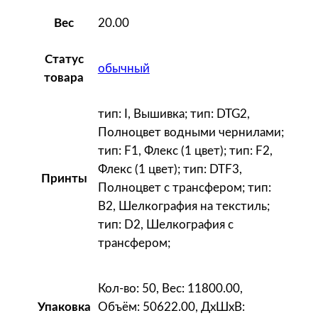
е
20.00
Вес
м
н
Статус
о
обычный
товара
-
с
тип: I, Вышивка; тип: DTG2,
и
Полноцвет водными чернилами;
н
тип: F1, Флекс (1 цвет); тип: F2,
и
Флекс (1 цвет); тип: DTF3,
м
Принты
Полноцвет с трансфером; тип:
B2, Шелкография на текстиль;
тип: D2, Шелкография с
трансфером;
Кол-во: 50, Вес: 11800.00,
Объём: 50622.00, ДxШxВ:
Упаковка