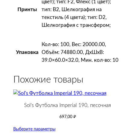
цвет); тип: F2, Флекс (1 цвет);
й
тип: B2, Шелкография на
Принты
м
текстиль (4 цвета); тип: D2,
е
Шелкография с трансфером;
л
а
н
Кол-во: 100, Вес: 20000.00,
ж
Объём: 74880.00, ДxШxВ:
Упаковка
39.0×60.0×32.0, Мин. кол-во: 10
Похожие товары
Sol’s Футболка Imperial 190, песочная
697,00
₽
Выберите параметры