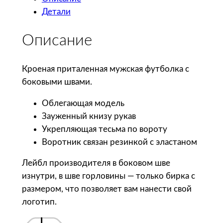
ч
Детали
е
с
Описание
т
в
о
Кроеная приталенная мужская футболка с
т
боковыми швами.
о
Облегающая модель
в
Зауженный книзу рукав
а
Укрепляющая тесьма по вороту
р
Воротник связан резинкой с эластаном
а
S
Лейбл производителя в боковом шве
o
изнутри, в шве горловины — только бирка с
l
размером, что позволяет вам нанести свой
'
логотип.
s