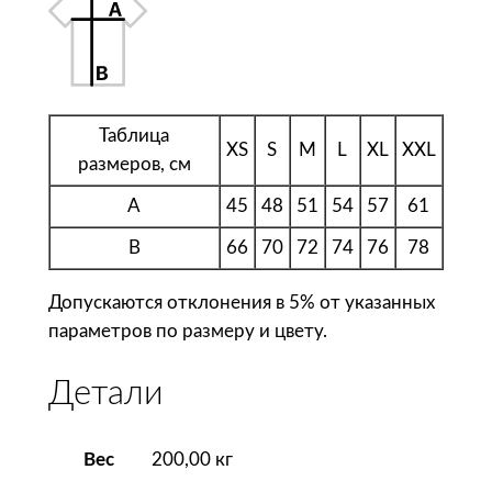
Ф
у
т
б
о
Таблица
л
XS
S
M
L
XL
XXL
размеров, см
к
а
A
45
48
51
54
57
61
м
B
66
70
72
74
76
78
у
ж
Допускаются отклонения в 5% от указанных
с
параметров по размеру и цвету.
к
а
Детали
я
R
e
Вес
200,00 кг
g