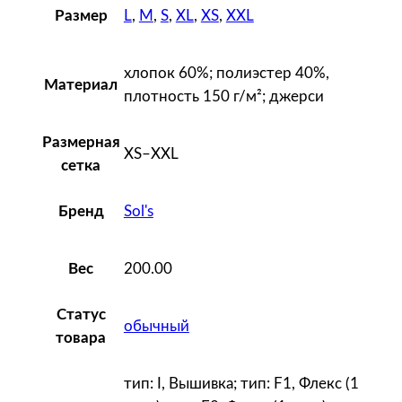
L
,
M
,
S
,
XL
,
XS
,
XXL
Размер
e
n
t
хлопок 60%; полиэстер 40%,
Материал
F
плотность 150 г/м²; джерси
i
t
Размерная
XS–XXL
1
сетка
5
0
Sol's
Бренд
,
б
200.00
Вес
о
р
Статус
д
обычный
товара
о
в
тип: I, Вышивка; тип: F1, Флекс (1
ы