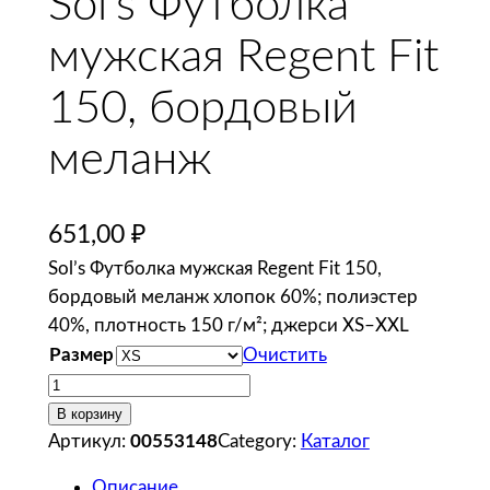
Sol’s Футболка
мужская Regent Fit
150, бордовый
меланж
651,00
₽
Sol’s Футболка мужская Regent Fit 150,
бордовый меланж хлопок 60%; полиэстер
40%, плотность 150 г/м²; джерси XS–XXL
Размер
Очистить
К
о
В корзину
л
Артикул:
00553148
Category:
Каталог
и
Описание