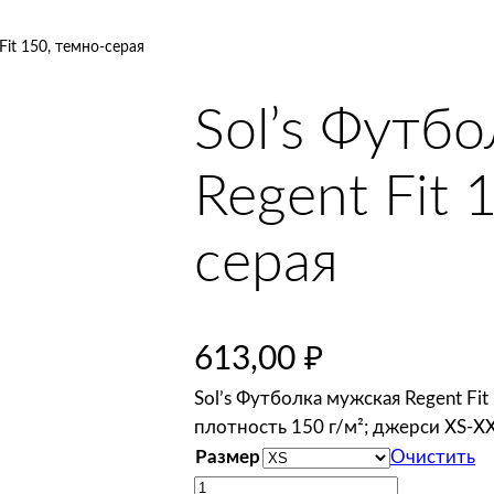
Fit 150, темно-серая
Sol’s Футб
Regent Fit 
серая
613,00
₽
Sol’s Футболка мужская Regent Fi
плотность 150 г/м²; джерси XS-X
Размер
Очистить
К