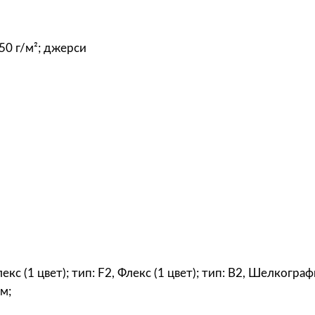
я
R
e
50 г/м²; джерси
g
e
n
t
F
i
t
1
5
0
,
т
лекс (1 цвет); тип: F2, Флекс (1 цвет); тип: B2, Шелкограф
е
м;
м