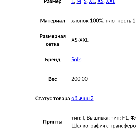
L
,
M
,
S
,
XL
,
XS
,
XXL
Размер
хлопок 100%, плотность 1
Материал
Размерная
XS-XXL
сетка
Sol's
Бренд
200.00
Вес
обычный
Статус товара
тип: I, Вышивка; тип: F1, Ф
Принты
Шелкография с трансферо