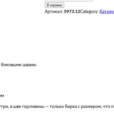
о
В корзину
л
Артикул:
5973.12
Category:
Катало
и
ч
е
с
т
в
о
т
с боковыми швами.
о
в
а
р
ом
а
S
ри, в шве горловины — только бирка с размером, что п
o