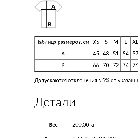
Таблица размеров, см
XS
S
M
L
X
A
45
48
51
54
5
B
66
70
72
74
7
Допускаются отклонения в 5% от указанны
Детали
Вес
200,00 кг