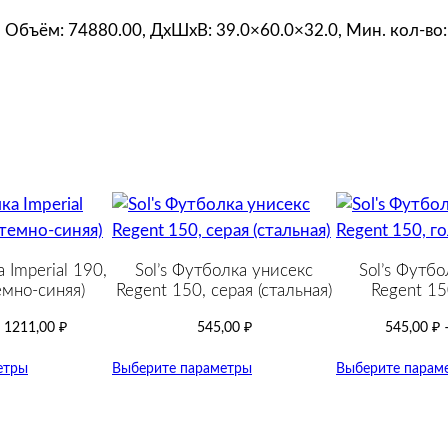
н
о
0, Объём: 74880.00, ДxШxВ: 39.0×60.0×32.0, Мин. кол-во:
-
с
е
р
а
я
 Imperial 190,
Sol’s Футболка унисекс
Sol’s Футбо
емно-синяя)
Regent 150, серая (стальная)
Regent 15
–
1211,00
₽
545,00
₽
545,00
₽
етры
Выберите параметры
Выберите парам