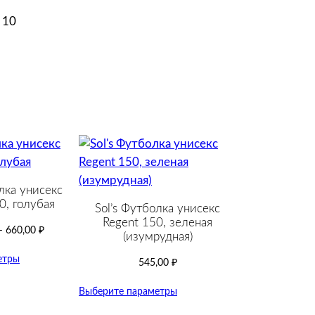
 10
лка унисекс
0, голубая
Sol’s Футболка унисекс
Regent 150, зеленая
–
660,00
₽
(изумрудная)
етры
545,00
₽
Выберите параметры