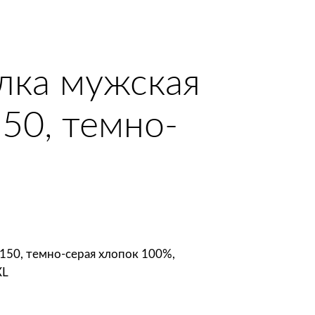
олка мужская
150, темно-
t 150, темно-серая хлопок 100%,
XL