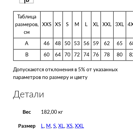
,
з
Таблица
е
размеров,
XXS
XS
S
M
L
XL
XXL
3XL
4
л
см
е
н
A
46
48
50
53
56
59
62
65
6
ы
B
60
64
70
72
74
76
78
80
8
й
л
Допускаются отклонения в 5% от указанных
а
параметров по размеру и цвету
й
м
Детали
Вес
182,00 кг
L
,
M
,
S
,
XL
,
XS
,
XXL
Размер