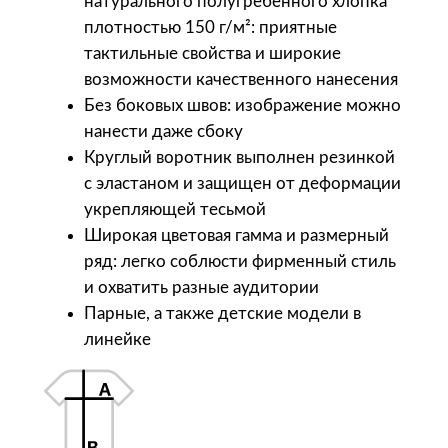
натурального полугребенного хлопка
а
плотностью 150 г/м²: приятные
у
тактильные свойства и широкие
н
возможности качественного нанесения
и
Без боковых швов: изображение можно
с
нанести даже сбоку
е
Круглый воротник выполнен резинкой
к
с эластаном и защищен от деформации
с
укрепляющей тесьмой
R
Широкая цветовая гамма и размерный
e
ряд: легко соблюсти фирменный стиль
g
и охватить разные аудитории
e
Парные, а также детские модели в
n
линейке
t
1
5
0