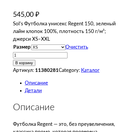
545,00
₽
Sol’s Футболка унисекс Regent 150, зеленый
лайм хлопок 100%, плотность 150 г/м²;
джерси XS–XXL
Размер
Очистить
К
о
В корзину
л
Артикул:
11380281
Category:
Каталог
и
Описание
ч
Детали
е
с
Описание
т
в
о
Футболка Regent — это, без преувеличения,
т
классика промо, которая проверена