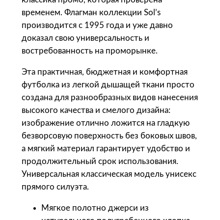
о
временем. Флагман коллекции Sol’s
в
производится с 1995 года и уже давно
а
доказал свою универсальность и
р
востребованность на проморынке.
а
Эта практичная, бюджетная и комфортная
S
футболка из легкой дышащей ткани просто
o
создана для разнообразных видов нанесения
l
высокого качества и смелого дизайна:
'
изображение отлично ложится на гладкую
s
безворсовую поверхность без боковых швов,
Ф
а мягкий материал гарантирует удобство и
у
продолжительный срок использования.
т
Универсальная классическая модель унисекс
б
прямого силуэта.
о
л
Мягкое полотно джерси из
к