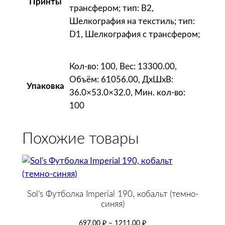
Принты
трансфером; тип: B2,
Шелкография на текстиль; тип:
D1, Шелкография с трансфером;
Кол-во: 100, Вес: 13300.00,
Объём: 61056.00, ДxШxВ:
Упаковка
36.0×53.0×32.0, Мин. кол-во:
100
Похожие товары
Sol’s Футболка Imperial 190, кобальт (темно-
синяя)
697,00
₽
–
1211,00
₽