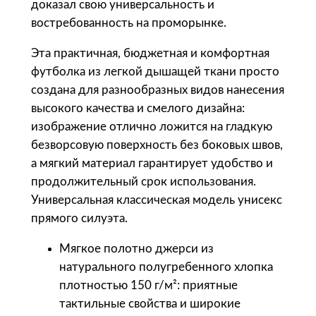
а
доказал свою универсальность и
р
востребованность на проморынке.
а
Эта практичная, бюджетная и комфортная
S
футболка из легкой дышащей ткани просто
o
создана для разнообразных видов нанесения
l
высокого качества и смелого дизайна:
'
изображение отлично ложится на гладкую
s
безворсовую поверхность без боковых швов,
Ф
а мягкий материал гарантирует удобство и
у
продолжительный срок использования.
т
Универсальная классическая модель унисекс
б
прямого силуэта.
о
л
Мягкое полотно джерси из
к
натурального полугребенного хлопка
а
плотностью 150 г/м²: приятные
у
тактильные свойства и широкие
н