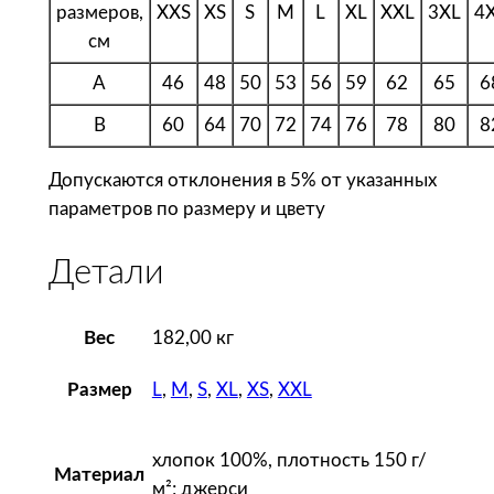
размеров,
XXS
XS
S
M
L
XL
XXL
3XL
4
р
см
и
ч
A
46
48
50
53
56
59
62
65
6
н
B
60
64
70
72
74
76
78
80
8
е
в
Допускаются отклонения в 5% от указанных
а
параметров по размеру и цвету
я
Детали
Вес
182,00 кг
L
,
M
,
S
,
XL
,
XS
,
XXL
Размер
хлопок 100%, плотность 150 г/
Материал
м²; джерси