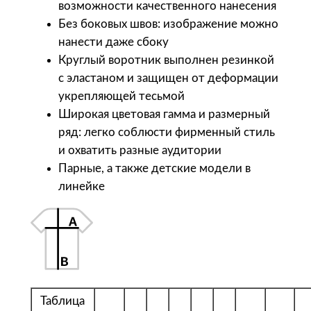
возможности качественного нанесения
и
Без боковых швов: изображение можно
с
нанести даже сбоку
е
Круглый воротник выполнен резинкой
к
с эластаном и защищен от деформации
с
укрепляющей тесьмой
R
Широкая цветовая гамма и размерный
e
ряд: легко соблюсти фирменный стиль
g
и охватить разные аудитории
e
Парные, а также детские модели в
n
линейке
t
1
5
0
,
к
Таблица
о