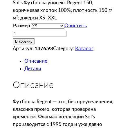
Sol’s Футболка унисекс Regent 150,
коричневая хлопок 100%, плотность 150 г/
м²; джерси XS–XXL
Размер
Очистить
К
о
В корзину
л
Артикул:
1376.93
Category:
Каталог
и
Описание
ч
Детали
е
с
Описание
т
в
о
Футболка Regent — это, без преувеличения,
т
классика промо, которая проверена
о
временем. Флагман коллекции Sol’s
в
производится с 1995 года и уже давно