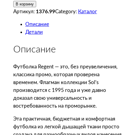
о
В корзину
л
Артикул:
1376.99
Category:
Каталог
и
Описание
ч
Детали
е
с
Описание
т
в
о
Футболка Regent — это, без преувеличения,
т
классика промо, которая проверена
о
временем. Флагман коллекции Sol’s
в
производится с 1995 года и уже давно
а
доказал свою универсальность и
р
востребованность на проморынке.
а
Эта практичная, бюджетная и комфортная
S
футболка из легкой дышащей ткани просто
o
создана для разнообразных видов нанесения