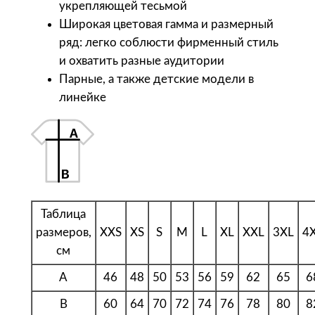
укрепляющей тесьмой
R
Широкая цветовая гамма и размерный
e
ряд: легко соблюсти фирменный стиль
g
и охватить разные аудитории
e
Парные, а также детские модели в
n
линейке
t
1
5
0
,
х
Таблица
а
размеров,
XXS
XS
S
M
L
XL
XXL
3XL
4
к
см
и
A
46
48
50
53
56
59
62
65
6
B
60
64
70
72
74
76
78
80
8