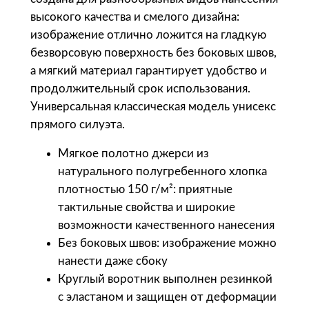
l
высокого качества и смелого дизайна:
'
изображение отлично ложится на гладкую
s
безворсовую поверхность без боковых швов,
Ф
а мягкий материал гарантирует удобство и
у
продолжительный срок использования.
т
Универсальная классическая модель унисекс
б
прямого силуэта.
о
л
Мягкое полотно джерси из
к
натурального полугребенного хлопка
а
плотностью 150 г/м²: приятные
у
тактильные свойства и широкие
н
возможности качественного нанесения
и
Без боковых швов: изображение можно
с
нанести даже сбоку
е
Круглый воротник выполнен резинкой
к
с эластаном и защищен от деформации
с