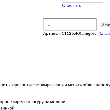
Очистить
К
В кор
о
Артикул:
11135.40
Category:
Катал
л
и
ч
е
с
т
в
о
рить горизонты самовыражения и менять облик на ходу
т
о
в
тороне карман-кенгуру на молнии
а
езинкой