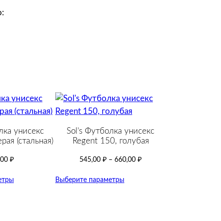
:
лка унисекс
Sol’s Футболка унисекс
рая (стальная)
Regent 150, голубая
,00
₽
545,00
₽
–
660,00
₽
етры
Выберите параметры