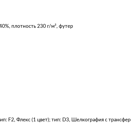
я
я
т
40%, плотность 230 г/м², футер
о
л
с
т
о
в
к
а
R
e
v
e
 тип: F2, Флекс (1 цвет); тип: D3, Шелкография с трансфе
r
s