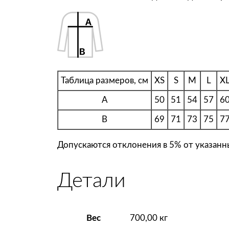
Таблица размеров, см
XS
S
M
L
X
A
50
51
54
57
6
B
69
71
73
75
7
Допускаются отклонения в 5% от указанны
Детали
Вес
700,00 кг