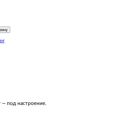
зину
ог
 — под настроение.