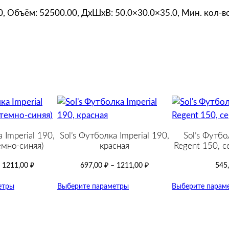
,
00, Объём: 52500.00, ДxШxВ: 50.0×30.0×35.0, Мин. кол-во
с
и
н
я
я
с
ж
е
л
 Imperial 190,
Sol’s Футболка Imperial 190,
Sol’s Футбо
т
емно-синяя)
красная
Regent 150, се
ы
–
1211,00
₽
697,00
₽
–
1211,00
₽
545
м
етры
Выберите параметры
Выберите парам