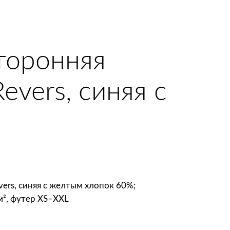
сторонняя
evers, синяя с
vers, синяя с желтым хлопок 60%;
м², футер XS–XXL