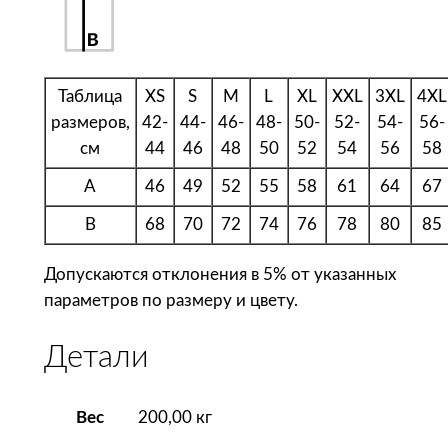
к
с
T
Таблица
XS
S
M
L
XL
XXL
3XL
4XL
-
размеров,
42-
44-
46-
48-
50-
52-
54-
56-
B
см
44
46
48
50
52
54
56
58
o
l
A
46
49
52
55
58
61
64
67
k
B
68
70
72
74
76
78
80
85
a
1
Допускаются отклонения в 5% от указанных
6
параметров по размеру и цвету.
0
,
Детали
б
е
л
Вес
200,00 кг
а