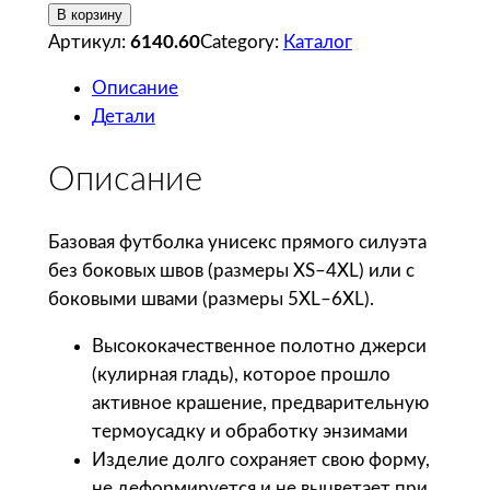
о
В корзину
л
Артикул:
6140.60
Category:
Каталог
и
Описание
ч
Детали
е
с
Описание
т
в
о
Базовая футболка унисекс прямого силуэта
т
без боковых швов (размеры XS–4XL) или с
о
боковыми швами (размеры 5XL–6XL).
в
Высококачественное полотно джерси
а
(кулирная гладь), которое прошло
р
активное крашение, предварительную
а
термоусадку и обработку энзимами
T
Изделие долго сохраняет свою форму,
-
не деформируется и не выцветает при