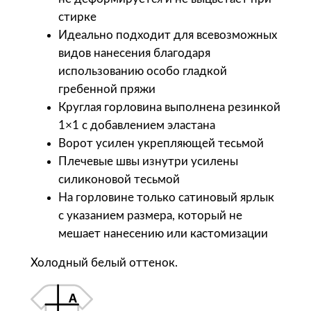
B
стирке
o
Идеально подходит для всевозможных
l
видов нанесения благодаря
k
использованию особо гладкой
a
гребенной пряжи
Ф
Круглая горловина выполнена резинкой
у
1×1 с добавлением эластана
т
Ворот усилен укрепляющей тесьмой
б
Плечевые швы изнутри усилены
о
силиконовой тесьмой
л
На горловине только сатиновый ярлык
к
с указанием размера, который не
а
мешает нанесению или кастомизации
у
н
Холодный белый оттенок.
и
с
е