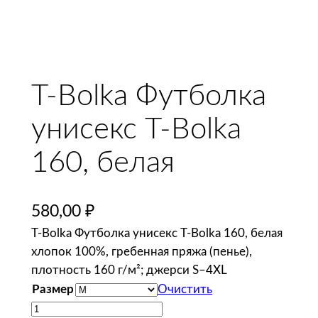
T-Bolka Футболка
унисекс T-Bolka
160, белая
580,00
₽
T-Bolka Футболка унисекс T-Bolka 160, белая
хлопок 100%, гребенная пряжа (пенье),
плотность 160 г/м²; джерси S–4XL
Размер
Очистить
К