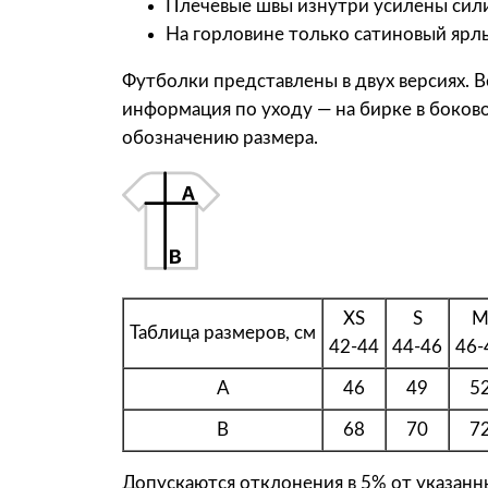
Плечевые швы изнутри усилены сил
На горловине только сатиновый ярл
Футболки представлены в двух версиях. В
информация по уходу — на бирке в боков
обозначению размера.
XS
S
Таблица размеров, см
42-44
44-46
46-
A
46
49
5
B
68
70
7
Допускаются отклонения в 5% от указанны