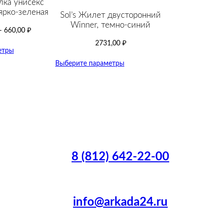
лка унисекс
ярко-зеленая
Sol’s Жилет двусторонний
Winner, темно-синий
–
660,00
₽
2731,00
₽
етры
Выберите параметры
8 (812) 642-22-00
info@arkada24.ru