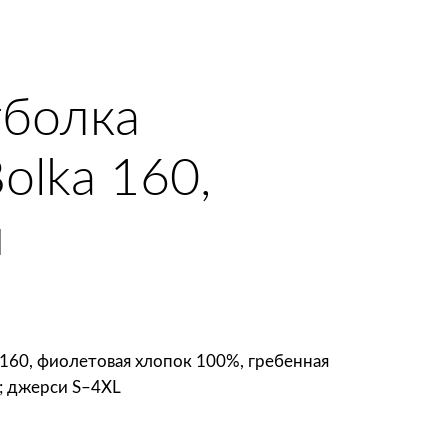
тболка
olka 160,
я
 160, фиолетовая хлопок 100%, гребенная
²; джерси S–4XL