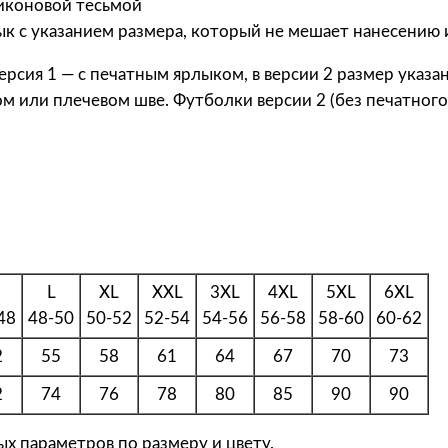
иконовой тесьмой
B
ык с указанием размера, который не мешает нанесению
o
l
ерсия 1 — с печатным ярлыком, в версии 2 размер указан
k
ом или плечевом шве. Футболки версии 2 (без печатног
a
Ф
у
т
б
о
л
M
L
XL
XXL
3XL
4XL
5XL
6XL
к
48
48-50
50-52
52-54
54-56
56-58
58-60
60-62
а
у
2
55
58
61
64
67
70
73
н
2
74
76
78
80
85
90
90
и
с
х параметров по размеру и цвету.