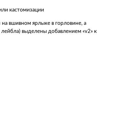
 или кастомизации
 на вшивном ярлыке в горловине, а
о лейбла) выделены добавлением «v2» к