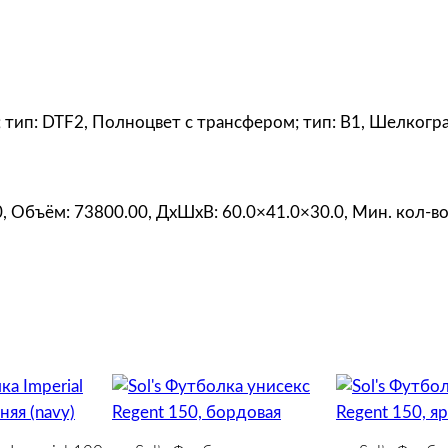
л
е
т
о
в
); тип: DTF2, Полноцвет с трансфером; тип: B1, Шелкогр
а
я
0, Объём: 73800.00, ДxШxВ: 60.0×41.0×30.0, Мин. кол-во