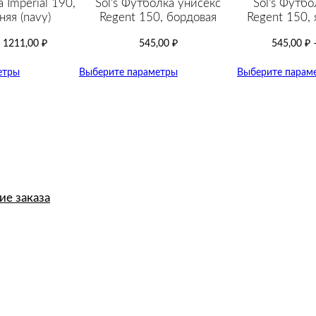
 Imperial 190,
Sol’s Футболка унисекс
Sol’s Футбо
яя (navy)
Regent 150, бордовая
Regent 150, 
–
1211,00
₽
545,00
₽
545,00
₽
етры
Выберите параметры
Выберите парам
е заказа