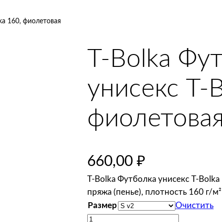
ka 160, фиолетовая
T-Bolka Фу
унисекс T-B
фиолетова
660,00
₽
T-Bolka Футболка унисекс T-Bolka
пряжа (пенье), плотность 160 г/м
Размер
Очистить
К