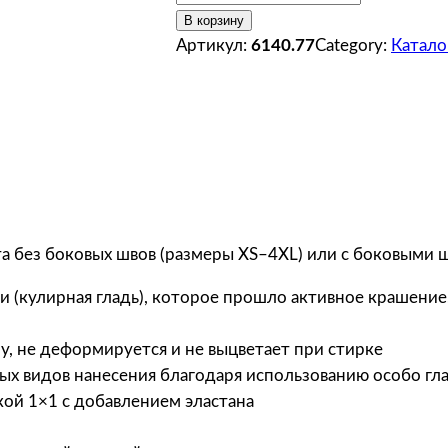
о
В корзину
л
Артикул:
6140.77
Category:
Катало
и
ч
е
с
т
в
о
т
та без боковых швов (размеры XS–4XL) или с боковыми 
о
 (кулирная гладь), которое прошло активное крашение
в
а
, не деформируется и не выцветает при стирке
р
х видов нанесения благодаря использованию особо гл
а
кой 1×1 с добавлением эластана
T
-