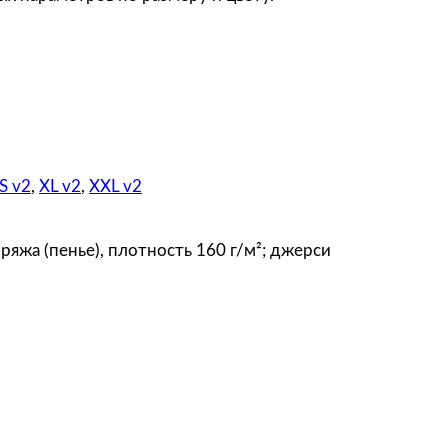
е
к
с
T
-
B
o
S v2
,
XL v2
,
XXL v2
l
k
a
ряжа (пенье), плотность 160 г/м²; джерси
1
6
0
,
ф
и
о