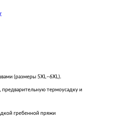
г
швами (размеры 5XL–6XL).
, предварительную термоусадку и
адкой гребенной пряжи