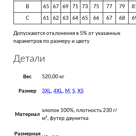
о
B
65
67
69
71
73
75
77
79
8
л
C
61
62
63
64
65
66
67
68
6
н
и
Допускаются отклонения в 5% от указанных
и
параметров по размеру и цвету
с
к
Детали
а
п
Вес
520,00 кг
ю
ш
3XL
,
4XL
,
M
,
S
,
XS
Размер
о
н
о
хлопок 100%, плотность 230 г/
Материал
м
м², футер двунитка
U
n
Размерная