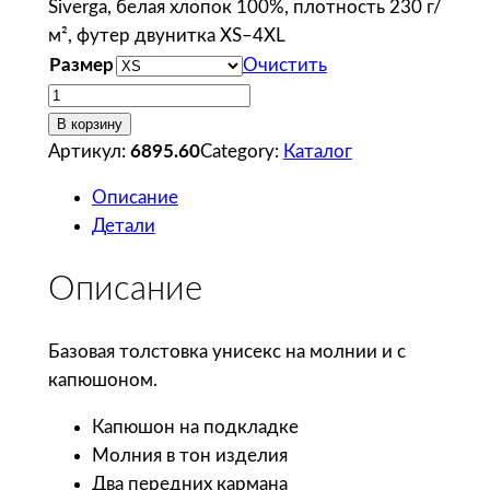
Siverga, белая хлопок 100%, плотность 230 г/
м², футер двунитка XS–4XL
Размер
Очистить
К
о
В корзину
л
Артикул:
6895.60
Category:
Каталог
и
Описание
ч
Детали
е
с
Описание
т
в
о
Базовая толстовка унисекс на молнии и с
т
капюшоном.
о
Капюшон на подкладке
в
Молния в тон изделия
а
Два передних кармана