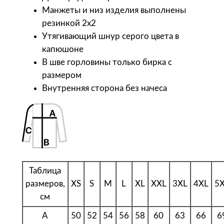
р
Манжеты и низ изделия выполнены
а
резинкой 2х2
U
Утягивающий шнур серого цвета в
n
капюшоне
i
В шве горловины только бирка с
t
размером
Т
Внутренняя сторона без начеса
о
л
с
т
о
в
к
Таблица
а
размеров,
XS
S
M
L
XL
XXL
3XL
4XL
5
н
см
а
A
50
52
54
56
58
60
63
66
6
м