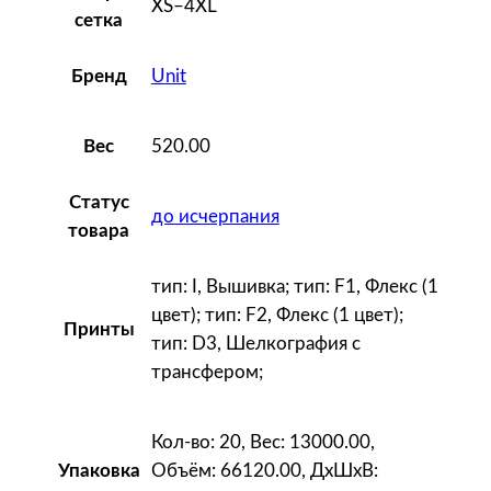
XS–4XL
i
сетка
t
S
Unit
Бренд
i
v
520.00
Вес
e
r
Статус
g
до исчерпания
товара
a
,
тип: I, Вышивка; тип: F1, Флекс (1
б
цвет); тип: F2, Флекс (1 цвет);
Принты
е
тип: D3, Шелкография с
л
трансфером;
а
я
Кол-во: 20, Вес: 13000.00,
Объём: 66120.00, ДxШxВ:
Упаковка