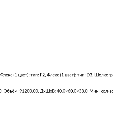
,
ж
е
л
т
а
я
, Флекс (1 цвет); тип: F2, Флекс (1 цвет); тип: D3, Шелко
00, Объём: 91200.00, ДxШxВ: 40.0×60.0×38.0, Мин. кол-во