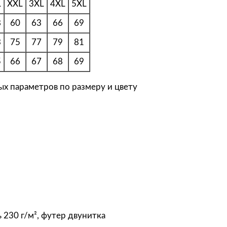
Т
L
XXL
3XL
4XL
5XL
о
8
60
63
66
69
л
с
3
75
77
79
81
т
5
66
67
68
69
о
в
ых параметров по размеру и цвету
к
а
U
n
i
t
T
o
i
m
 230 г/м², футер двунитка
a