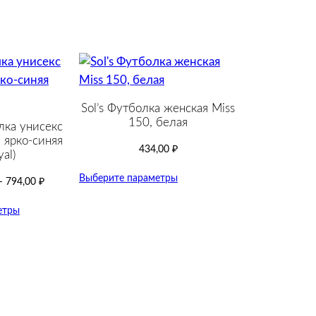
Sol’s Футболка женская Miss
150, белая
лка унисекс
 ярко-синяя
434,00
₽
yal)
Выберите параметры
–
794,00
₽
етры