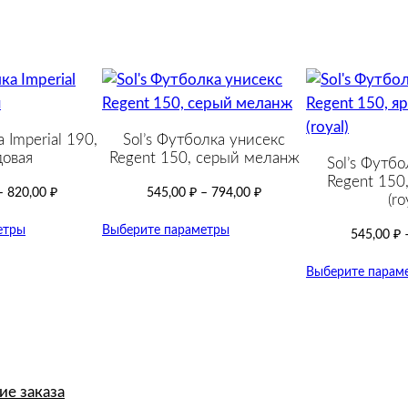
 Imperial 190,
Sol’s Футболка унисекс
овая
Regent 150, серый меланж
Sol’s Футбо
Regent 150,
–
820,00
₽
545,00
₽
–
794,00
₽
(ro
етры
Выберите параметры
545,00
₽
Выберите парам
е заказа