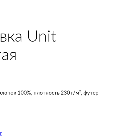
вка Unit
тая
 хлопок 100%, плотность 230 г/м², футер
г