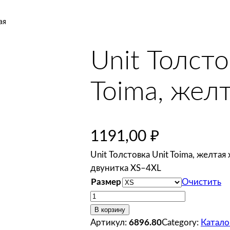
ая
Unit Толсто
Toima, жел
1191,00
₽
Unit Толстовка Unit Toima, желтая
двунитка XS–4XL
Размер
Очистить
К
о
В корзину
л
Артикул:
6896.80
Category:
Катало