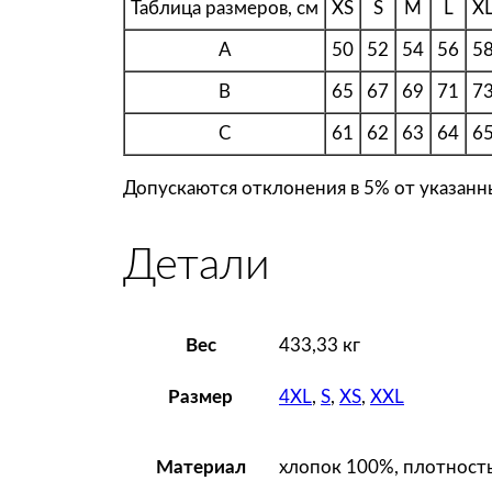
Таблица размеров, см
XS
S
M
L
X
A
50
52
54
56
5
B
65
67
69
71
7
C
61
62
63
64
6
Допускаются отклонения в 5% от указанн
Детали
Вес
433,33 кг
4XL
,
S
,
XS
,
XXL
Размер
хлопок 100%, плотность
Материал